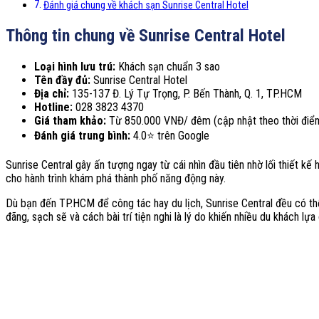
Đánh giá chung về khách sạn Sunrise Central Hotel
Thông tin chung về Sunrise Central Hotel
Loại hình lưu trú:
Khách sạn chuẩn 3 sao
Tên đầy đủ:
Sunrise Central Hotel
Địa chỉ:
135-137 Đ. Lý Tự Trọng, P. Bến Thành, Q. 1, TP.HCM
Hotline:
028 3823 4370
Giá tham khảo:
Từ 850.000 VNĐ/ đêm (cập nhật theo thời điể
Đánh giá trung bình:
4.0⭐ trên Google
Sunrise Central gây ấn tượng ngay từ cái nhìn đầu tiên nhờ lối thiết kế
cho hành trình khám phá thành phố năng động này.
Dù bạn đến TP.HCM để công tác hay du lịch, Sunrise Central đều có thể
đãng, sạch sẽ và cách bài trí tiện nghi là lý do khiến nhiều du khách lựa 