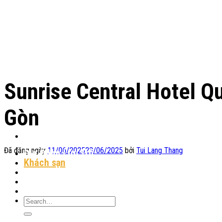
Chuyển
đến
nội
dung
Sunrise Central Hotel Qu
Gòn
Đã đăng ngày
11/06/2025
23/06/2025
bởi
Tui Lang Thang
Địa Điểm Lưu Trú
Khách sạn
Homestay
Resort
Tin Tức