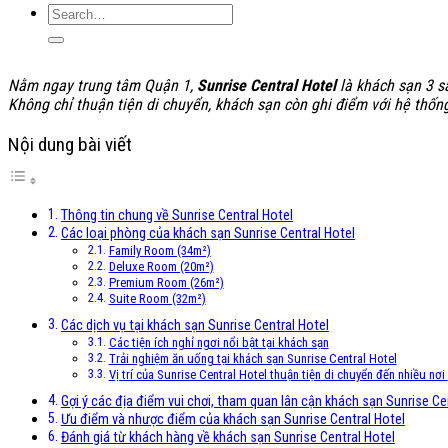
Nằm ngay trung tâm Quận 1,
Sunrise Central Hotel
là khách sạn 3 sa
Không chỉ thuận tiện di chuyển, khách sạn còn ghi điểm với hệ thốn
Nội dung bài viết
Thông tin chung về Sunrise Central Hotel
Các loại phòng của khách sạn Sunrise Central Hotel
Family Room (34m²)
Deluxe Room (20m²)
Premium Room (26m²)
Suite Room (32m²)
Các dịch vụ tại khách sạn Sunrise Central Hotel
Các tiện ích nghỉ ngơi nổi bật tại khách sạn
Trải nghiệm ăn uống tại khách sạn Sunrise Central Hotel
Vị trí của Sunrise Central Hotel thuận tiện di chuyển đến nhiều nơi
Gợi ý các địa điểm vui chơi, tham quan lân cận khách sạn Sunrise Ce
Ưu điểm và nhược điểm của khách sạn Sunrise Central Hotel
Đánh giá từ khách hàng về khách sạn Sunrise Central Hotel