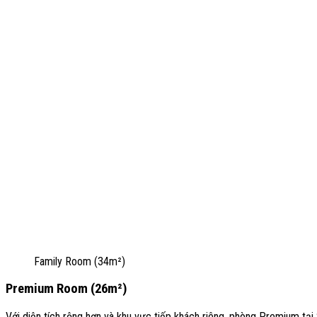
Family Room (34m²)
Premium Room (26m²)
Với diện tích rộng hơn và khu vực tiếp khách riêng, phòng Premium tại 