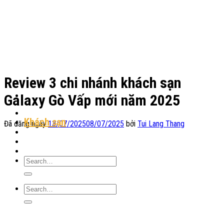
Chuyển
đến
nội
dung
Review 3 chi nhánh khách sạn
Galaxy Gò Vấp mới năm 2025
Địa Điểm Lưu Trú
Khách sạn
Đã đăng ngày
13/07/2025
08/07/2025
bởi
Tui Lang Thang
Homestay
Resort
Tin Tức