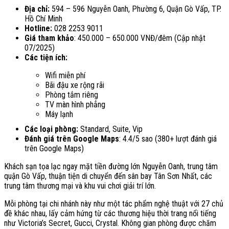
Địa chỉ:
594 – 596 Nguyễn Oanh, Phường 6, Quận Gò Vấp, TP.
Hồ Chí Minh
Hotline:
028 2253 9011
Giá tham khảo
: 450.000 – 650.000 VNĐ/đêm (Cập nhật
07/2025)
Các tiện ích:
Wifi miễn phí
Bãi đậu xe rộng rãi
Phòng tắm riêng
TV màn hình phẳng
Máy lạnh
Các loại phòng:
Standard, Suite, Vip
Đánh giá trên Google Maps
: 4.4/5 sao (380+ lượt đánh giá
trên Google Maps)
Khách sạn tọa lạc ngay mặt tiền đường lớn Nguyễn Oanh, trung tâm
quận Gò Vấp, thuận tiện di chuyển đến sân bay Tân Sơn Nhất, các
trung tâm thương mại và khu vui chơi giải trí lớn.
Mỗi phòng tại chi nhánh này như một tác phẩm nghệ thuật với 27 chủ
đề khác nhau, lấy cảm hứng từ các thương hiệu thời trang nổi tiếng
như Victoria’s Secret, Gucci, Crystal. Không gian phòng được chăm