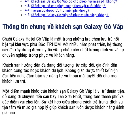
Khách sạn Galaxy Gò Vấp có cho phép hủy miễn phí không?
Khách sạn có cho phép mang theo vật nuôi không?
Trẻ em có được lưu trú miễn phí không?
Khách sạn Galaxy Gò Vấp có phục vụ ăn sáng không?
Thông tin chung về khách sạn Galaxy Gò Vấp
Chuỗi Galaxy Hotel Gò Vấp là một trong những lựa chọn lưu trú nổi
bật tại khu vực phía Bắc TP.HCM. Với nhiều năm phát triển, hệ thống
này đã xây dựng được uy tín vững chắc nhờ chất lượng dịch vụ và sự
chuyên nghiệp trong phục vụ khách hàng.
Khách sạn hướng đến đa dạng đối tượng, từ cặp đôi, gia đình đến
khách công tác hoặc khách du lịch. Không gian được thiết kế hiện
đại, tiện nghi, đảm bảo sự riêng tư và thoải mái tuyệt đối cho mọi
khách lưu trú.
Một điểm mạnh khác của khách sạn Galaxy Gò Vấp là vị trí thuận tiện,
dễ dàng di chuyển đến sân bay Tân Sơn Nhất, trung tâm thành phố và
các điểm vui chơi lớn. Sự kết hợp giữa phong cách trẻ trung, dịch vụ
tận tâm và mức giá hợp lý giúp khách sạn luôn được khách hàng đánh
giá cao.