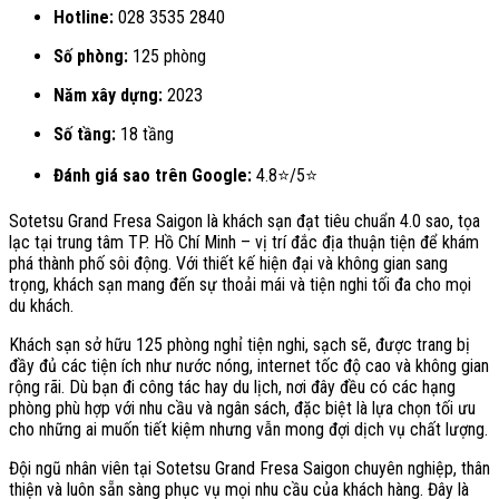
Hotline:
028 3535 2840
Số phòng:
125 phòng
Năm xây dựng:
2023
Số tầng:
18 tầng
Đánh giá sao trên Google:
4.8⭐/5⭐
Sotetsu Grand Fresa Saigon là khách sạn đạt tiêu chuẩn 4.0 sao, tọa
lạc tại trung tâm TP. Hồ Chí Minh – vị trí đắc địa thuận tiện để khám
phá thành phố sôi động. Với thiết kế hiện đại và không gian sang
trọng, khách sạn mang đến sự thoải mái và tiện nghi tối đa cho mọi
du khách.
Khách sạn sở hữu 125 phòng nghỉ tiện nghi, sạch sẽ, được trang bị
đầy đủ các tiện ích như nước nóng, internet tốc độ cao và không gian
rộng rãi. Dù bạn đi công tác hay du lịch, nơi đây đều có các hạng
phòng phù hợp với nhu cầu và ngân sách, đặc biệt là lựa chọn tối ưu
cho những ai muốn tiết kiệm nhưng vẫn mong đợi dịch vụ chất lượng.
Đội ngũ nhân viên tại Sotetsu Grand Fresa Saigon chuyên nghiệp, thân
thiện và luôn sẵn sàng phục vụ mọi nhu cầu của khách hàng. Đây là