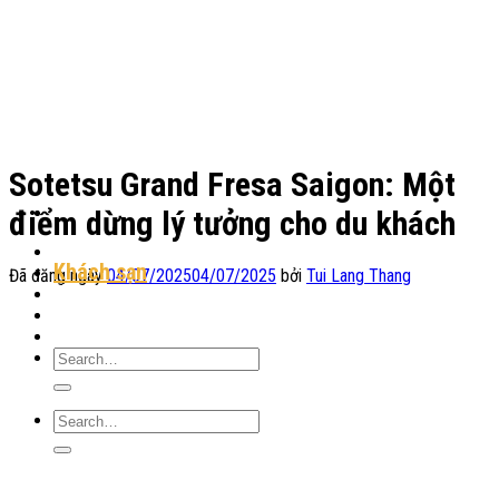
Chuyển
đến
nội
dung
Sotetsu Grand Fresa Saigon: Một
điểm dừng lý tưởng cho du khách
Địa Điểm Lưu Trú
Khách sạn
Đã đăng ngày
04/07/2025
04/07/2025
bởi
Tui Lang Thang
Homestay
Resort
Tin Tức