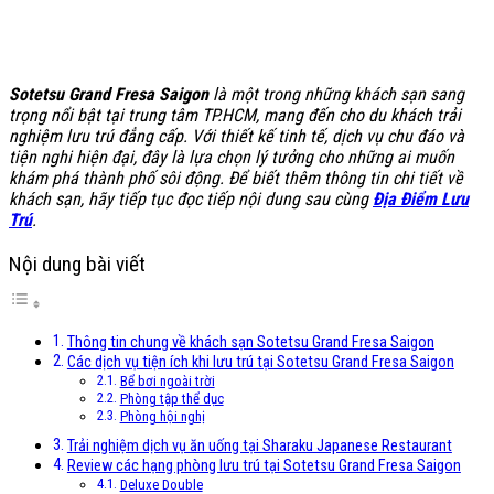
Sotetsu Grand Fresa Saigon
là một trong những khách sạn sang
trọng nổi bật tại trung tâm TP.HCM, mang đến cho du khách trải
nghiệm lưu trú đẳng cấp. Với thiết kế tinh tế, dịch vụ chu đáo và
tiện nghi hiện đại, đây là lựa chọn lý tưởng cho những ai muốn
khám phá thành phố sôi động. Để biết thêm thông tin chi tiết về
khách sạn, hãy tiếp tục đọc tiếp nội dung sau cùng
Địa Điểm Lưu
Trú
.
Nội dung bài viết
Thông tin chung về khách sạn Sotetsu Grand Fresa Saigon
Các dịch vụ tiện ích khi lưu trú tại Sotetsu Grand Fresa Saigon
Bể bơi ngoài trời
Phòng tập thể dục
Phòng hội nghị
Trải nghiệm dịch vụ ăn uống tại Sharaku Japanese Restaurant
Review các hạng phòng lưu trú tại Sotetsu Grand Fresa Saigon
Deluxe Double