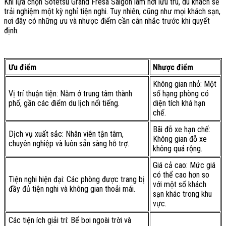
Khi lựa chọn Sotetsu Grand Fresa Saigon làm nơi lưu trú, du khách sẽ
trải nghiệm một kỳ nghỉ tiện nghi. Tuy nhiên, cũng như mọi khách sạn,
nơi đây có những ưu và nhược điểm cần cân nhắc trước khi quyết
định:
Ưu điểm
Nhược điểm
Không gian nhỏ: Một
Vị trí thuận tiện: Nằm ở trung tâm thành
số hạng phòng có
phố, gần các điểm du lịch nổi tiếng.
diện tích khá hạn
chế.
Bãi đỗ xe hạn chế:
Dịch vụ xuất sắc: Nhân viên tận tâm,
Không gian đỗ xe
chuyên nghiệp và luôn sẵn sàng hỗ trợ.
không quá rộng.
Giá cả cao: Mức giá
có thể cao hơn so
Tiện nghi hiện đại: Các phòng được trang bị
với một số khách
đầy đủ tiện nghi và không gian thoải mái.
sạn khác trong khu
vực.
Các tiện ích giải trí: Bể bơi ngoài trời và