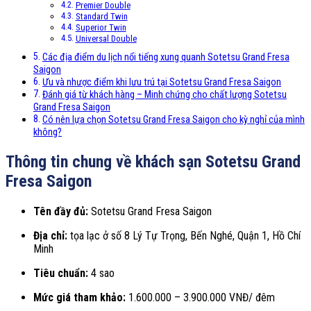
Premier Double
Standard Twin
Superior Twin
Universal Double
Các địa điểm du lịch nổi tiếng xung quanh Sotetsu Grand Fresa
Saigon
Ưu và nhược điểm khi lưu trú tại Sotetsu Grand Fresa Saigon
Đánh giá từ khách hàng – Minh chứng cho chất lượng Sotetsu
Grand Fresa Saigon
Có nên lựa chọn Sotetsu Grand Fresa Saigon cho kỳ nghỉ của mình
không?
Thông tin chung về khách sạn Sotetsu Grand
Fresa Saigon
Tên đầy đủ:
Sotetsu Grand Fresa Saigon
Địa chỉ:
tọa lạc ở số 8 Lý Tự Trọng, Bến Nghé, Quận 1, Hồ Chí
Minh
Tiêu chuẩn:
4 sao
Mức giá tham khảo:
1.600.000 – 3.900.000 VNĐ/ đêm