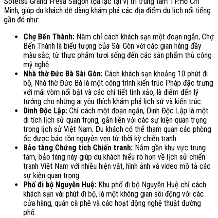
Sotetsu Grand Fresa Saigon tọa lạc tại vị trí trung tâm TP.Hồ Chí
Minh, giúp du khách dễ dàng khám phá các địa điểm du lịch nổi tiếng
gần đó như:
Chợ Bến Thành:
Nằm chỉ cách khách sạn một đoạn ngắn, Chợ
Bến Thành là biểu tượng của Sài Gòn với các gian hàng đầy
màu sắc, từ thực phẩm tươi sống đến các sản phẩm thủ công
mỹ nghệ.
Nhà thờ Đức Bà Sài Gòn:
Cách khách sạn khoảng 10 phút đi
bộ, Nhà thờ Đức Bà là một công trình kiến trúc Pháp đặc trưng
với mái vòm nổi bật và các chi tiết tinh xảo, là điểm đến lý
tưởng cho những ai yêu thích khám phá lịch sử và kiến trúc.
Dinh Độc Lập:
Chỉ cách một đoạn ngắn, Dinh Độc Lập là một
di tích lịch sử quan trọng, gắn liền với các sự kiện quan trọng
trong lịch sử Việt Nam. Du khách có thể tham quan các phòng
ốc được bảo tồn nguyên vẹn từ thời kỳ chiến tranh.
Bảo tàng Chứng tích Chiến tranh:
Nằm gần khu vực trung
tâm, bảo tàng này giúp du khách hiểu rõ hơn về lịch sử chiến
tranh Việt Nam với nhiều hiện vật, hình ảnh và video mô tả các
sự kiện quan trọng.
Phố đi bộ Nguyễn Huệ:
Khu phố đi bộ Nguyễn Huệ chỉ cách
khách sạn vài phút đi bộ, là một không gian sôi động với các
cửa hàng, quán cà phê và các hoạt động nghệ thuật đường
phố.