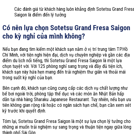
Các đánh giá từ khách hàng luôn khẳng định Sotetsu Grand Fres
Saigon là điểm đến lý tưởng
Có nên lựa chọn Sotetsu Grand Fresa Saigon
cho kỳ nghỉ của mình không?
Nếu bạn đang tìm kiếm một khách sạn nằm ở vị trí trung tâm TP.Hồ
Chí Minh, với tiện nghi hiện đại, dịch vụ chuyên nghiệp và gần các địa
điểm du lịch nổi tiếng, thì Sotetsu Grand Fresa Saigon là một lựa
chọn tuyệt vời. Với 125 phòng nghỉ sang trọng và đầy đủ tiện ích,
khách sạn này hứa hẹn mang đến trải nghiệm thư giãn và thoải mái
trong suốt kỳ nghỉ của bạn.
Bên cạnh đó, khách sạn cũng cung cấp các dịch vụ chất lượng như
bể bơi ngoài trời, phòng tập thể dục và các món ăn Nhật Bản hấp
dẫn tại nhà hàng Sharaku Japanese Restaurant. Tuy nhiên, nếu bạn ưu
tiên không gian rộng rãi hoặc có ngân sách hạn chế, bạn cần xem xét
kỹ trước khi quyết định.
Tóm lại, Sotetsu Grand Fresa Saigon là một sự lựa chọn lý tưởng cho
những ai muốn trải nghiệm sự sang trọng và thuận tiện ngay giữa lòng
thành phố Sài Gòn.