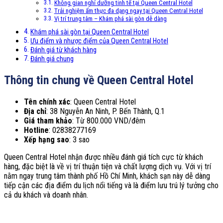
Không gian nghỉ dưỡng tinh tế tại Queen Central Hotel
Trải nghiệm ẩm thực đa dạng ngay tại Queen Central Hotel
Vị trí trung tâm – Khám phá sài gòn dễ dàng
Khám phá sài gòn tại Queen Central Hotel
Ưu điểm và nhược điểm của Queen Central Hotel
Đánh giá từ khách hàng
Đánh giá chung
Thông tin chung về Queen Central Hotel
Tên chính xác
: Queen Central Hotel
Địa chỉ
: 38 Nguyễn An Ninh, P. Bến Thành, Q.1
Giá tham khảo
: Từ 800.000 VND/đêm
Hotline
: 02838277169
Xếp hạng sao
: 3 sao
Queen Central Hotel nhận được nhiều đánh giá tích cực từ khách
hàng, đặc biệt là về vị trí thuận tiện và chất lượng dịch vụ. Với vị trí
nằm ngay trung tâm thành phố Hồ Chí Minh, khách sạn này dễ dàng
tiếp cận các địa điểm du lịch nổi tiếng và là điểm lưu trú lý tưởng cho
cả du khách và doanh nhân.