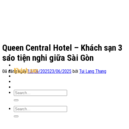
Chuyển
đến
nội
dung
Queen Central Hotel – Khách sạn 3
sao tiện nghi giữa Sài Gòn
Địa Điểm Lưu Trú
Khách sạn
Đã đăng ngày
13/06/2025
23/06/2025
bởi
Tui Lang Thang
Homestay
Resort
Tin Tức