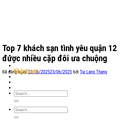
Chuyển
đến
nội
dung
Top 7 khách sạn tình yêu quận 12
được nhiều cặp đôi ưa chuộng
Địa Điểm Lưu Trú
Khách sạn
Đã đăng ngày
02/06/2025
23/06/2025
bởi
Tui Lang Thang
Homestay
Resort
Tin Tức