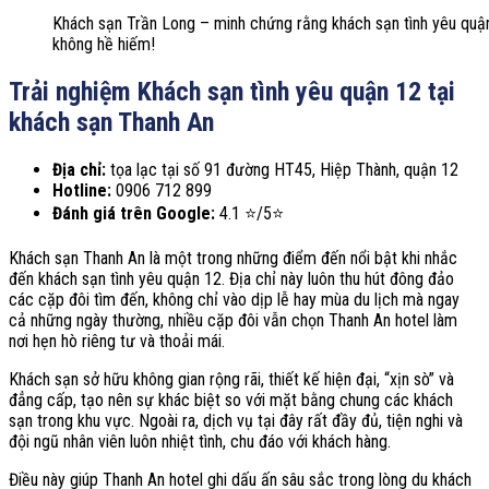
Khách sạn Trần Long – minh chứng rằng khách sạn tình yêu quậ
không hề hiếm!
Trải nghiệm Khách sạn tình yêu quận 12 tại
khách sạn Thanh An
Địa chỉ:
tọa lạc tại số 91 đường HT45, Hiệp Thành, quận 12
Hotline:
0906 712 899
Đánh giá trên Google:
4.1 ⭐/5⭐
Khách sạn Thanh An là một trong những điểm đến nổi bật khi nhắc
đến khách sạn tình yêu quận 12. Địa chỉ này luôn thu hút đông đảo
các cặp đôi tìm đến, không chỉ vào dịp lễ hay mùa du lịch mà ngay
cả những ngày thường, nhiều cặp đôi vẫn chọn Thanh An hotel làm
nơi hẹn hò riêng tư và thoải mái.
Khách sạn sở hữu không gian rộng rãi, thiết kế hiện đại, “xịn sò” và
đẳng cấp, tạo nên sự khác biệt so với mặt bằng chung các khách
sạn trong khu vực. Ngoài ra, dịch vụ tại đây rất đầy đủ, tiện nghi và
đội ngũ nhân viên luôn nhiệt tình, chu đáo với khách hàng.
Điều này giúp Thanh An hotel ghi dấu ấn sâu sắc trong lòng du khách