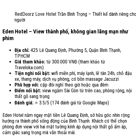
RedDoorz Love Hotel Trần Bình Trọng – Thiết kế dành riêng cho
người
Eden Hotel – View thành phố, không gian lãng mạn như
phim
Địa chỉ:
425 Lê Quang Định, Phường 5, Quận Bình Thạnh,
TPHCM
Giá tham khảo:
từ 300.000 VNĐ (tham khảo từ
Traveloka.com)
Tiện nghi nổi bật:
wifi miễn phí, máy lạnh, lễ tân 24h, chỗ đậu
xe, thang máy, dịch vụ phòng, có bồn massage Jacuzzi
Phù hợp với:
cặp đôi nghỉ theo giờ hoặc qua đêm
Điểm nổi bật:
view ngắm Sài Gòn từ trên cao, phòng rộng, nội
thất gỗ sang trọng
Đánh giá:
⭐ 3.5/5 (174 đánh giá từ Google Maps)
Eden Hotel nằm ngay mặt tiền Lê Quang Định, sở hữu góc nhìn rộng
hướng ra thành phố sống động của Bình Thạnh. Khách có thể chọn
phòng đơn view với hai mặt tường kính áp dụng nội thất gỗ ấm áp,
cảm giác sang trọng mà vẫn thoải mái.