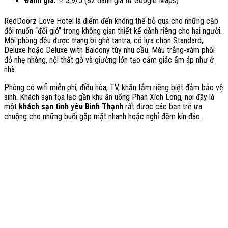
Đánh giá:
⭐ 3.9/5 (82 đánh giá từ Google Maps)
RedDoorz Love Hotel là điểm đến không thể bỏ qua cho những cặp
đôi muốn “đổi gió” trong không gian thiết kế dành riêng cho hai người.
Mỗi phòng đều được trang bị ghế tantra, có lựa chọn Standard,
Deluxe hoặc Deluxe with Balcony tùy nhu cầu. Màu trắng‑xám phối
đỏ nhẹ nhàng, nội thất gỗ và giường lớn tạo cảm giác ấm áp như ở
nhà.
Phòng có wifi miễn phí, điều hòa, TV, khăn tắm riêng biệt đảm bảo vệ
sinh. Khách sạn tọa lạc gần khu ăn uống Phan Xích Long, nơi đây là
một
khách sạn tình yêu Bình Thạnh
rất được các bạn trẻ ưa
chuộng cho những buổi gặp mặt nhanh hoặc nghỉ đêm kín đáo.