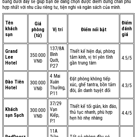
bảng dưới đây sẽ giúp bạn dễ dàng chọn được điểm dừng chân phù
hợp nhất với nhu cầu riêng tư, tiện nghi và ngân sách của mình.
Tên
Điểm
Giá
khách
đánh
phòng
Vị trí
Điểm nổi bật
sạn
giá
(từ)
137/8A
Grand
Thiết kế hiện đại, phòng
Bình
350.000
Lee
tắm kính, vị trí yên tĩnh
4.5/5
Quới,
VNĐ
Hotel
gần trung tâm
P.27
4 Mai
Đặt phòng không tiếp
Đào Tiên
Xuân
300.000
xúc, ghế tantra, bồn tắm
4.3/5
Hotel
Thưởng,
VNĐ
đôi, ẩn danh tuyệt đối
P.11
37/29
Thiết kế tối giản, kín đáo,
Khách
Vạn
300.000
thủ tục nhanh, phù hợp
4.4/5
sạn Sạch
Kiếp,
VNĐ
hẹn hò nhẹ nhàng
P.1
11A
RedDoorz
Trần
Tất cả phòng đều có