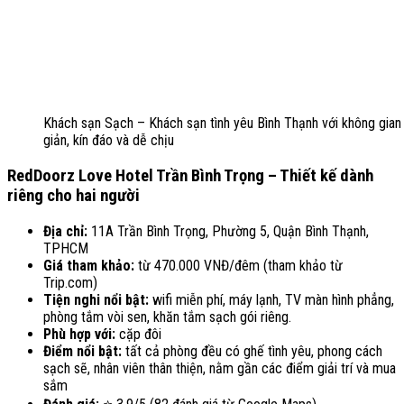
Khách sạn Sạch – Khách sạn tình yêu Bình Thạnh với không gian 
giản, kín đáo và dễ chịu
RedDoorz Love Hotel Trần Bình Trọng – Thiết kế dành
riêng cho hai người
Địa chỉ:
11A Trần Bình Trọng, Phường 5, Quận Bình Thạnh,
TPHCM
Giá tham khảo:
từ 470.000 VNĐ/đêm (tham khảo từ
Trip.com)
Tiện nghi nổi bật:
wifi miễn phí, máy lạnh, TV màn hình phẳng,
phòng tắm vòi sen, khăn tắm sạch gói riêng.
Phù hợp với:
cặp đôi
Điểm nổi bật:
tất cả phòng đều có ghế tình yêu, phong cách
sạch sẽ, nhân viên thân thiện, nằm gần các điểm giải trí và mua
sắm