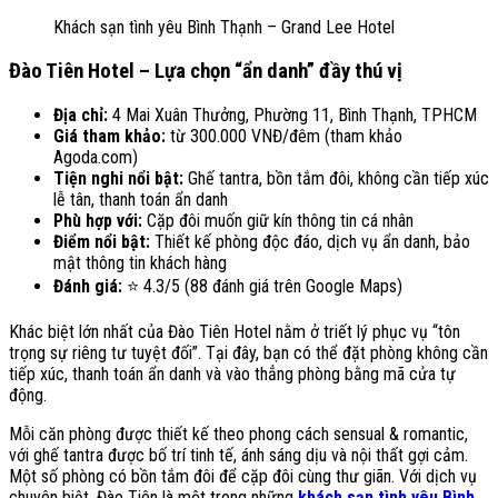
Khách sạn tình yêu Bình Thạnh – Grand Lee Hotel
Đào Tiên Hotel – Lựa chọn “ẩn danh” đầy thú vị
Địa chỉ:
4 Mai Xuân Thưởng, Phường 11, Bình Thạnh, TPHCM
Giá tham khảo:
từ 300.000 VNĐ/đêm (tham khảo
Agoda.com)
Tiện nghi nổi bật:
Ghế tantra, bồn tắm đôi, không cần tiếp xúc
lễ tân, thanh toán ẩn danh
Phù hợp với:
Cặp đôi muốn giữ kín thông tin cá nhân
Điểm nổi bật:
Thiết kế phòng độc đáo, dịch vụ ẩn danh, bảo
mật thông tin khách hàng
Đánh giá:
⭐ 4.3/5 (88 đánh giá trên Google Maps)
Khác biệt lớn nhất của Đào Tiên Hotel nằm ở triết lý phục vụ “tôn
trọng sự riêng tư tuyệt đối”. Tại đây, bạn có thể đặt phòng không cần
tiếp xúc, thanh toán ẩn danh và vào thẳng phòng bằng mã cửa tự
động.
Mỗi căn phòng được thiết kế theo phong cách sensual & romantic,
với ghế tantra được bố trí tinh tế, ánh sáng dịu và nội thất gợi cảm.
Một số phòng có bồn tắm đôi để cặp đôi cùng thư giãn. Với dịch vụ
chuyên biệt, Đào Tiên là một trong những
khách sạn tình yêu Bình