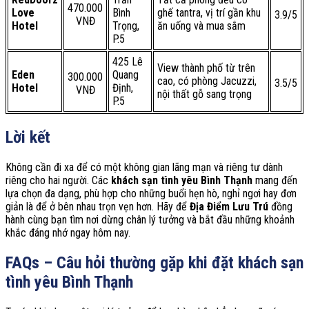
470.000
Love
Bình
ghế tantra, vị trí gần khu
3.9/5
VNĐ
Hotel
Trọng,
ăn uống và mua sắm
P.5
425 Lê
View thành phố từ trên
Eden
Quang
300.000
cao, có phòng Jacuzzi,
3.5/5
Hotel
Định,
VNĐ
nội thất gỗ sang trọng
P.5
Lời kết
Không cần đi xa để có một không gian lãng mạn và riêng tư dành
riêng cho hai người. Các
khách sạn tình yêu Bình Thạnh
mang đến
lựa chọn đa dạng, phù hợp cho những buổi hẹn hò, nghỉ ngơi hay đơn
giản là để ở bên nhau trọn vẹn hơn. Hãy để
Địa Điểm Lưu Trú
đồng
hành cùng bạn tìm nơi dừng chân lý tưởng và bắt đầu những khoảnh
khắc đáng nhớ ngay hôm nay.
FAQs – Câu hỏi thường gặp khi đặt khách sạn
tình yêu Bình Thạnh