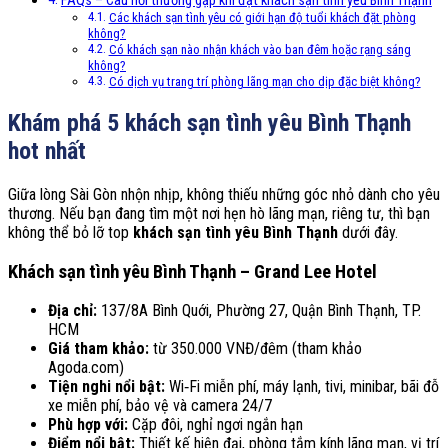
FAQs – Câu hỏi thường gặp khi đặt khách sạn tình yêu Bình Thạnh
Các khách sạn tình yêu có giới hạn độ tuổi khách đặt phòng
không?
Có khách sạn nào nhận khách vào ban đêm hoặc rạng sáng
không?
Có dịch vụ trang trí phòng lãng mạn cho dịp đặc biệt không?
Khám phá 5 khách sạn tình yêu Bình Thạnh
hot nhất
Giữa lòng Sài Gòn nhộn nhịp, không thiếu những góc nhỏ dành cho yêu
thương. Nếu bạn đang tìm một nơi hẹn hò lãng mạn, riêng tư, thì bạn
không thể bỏ lỡ top
khách sạn tình yêu Bình Thạnh
dưới đây.
Khách sạn tình yêu Bình Thạnh – Grand Lee Hotel
Địa chỉ:
137/8A Bình Quới, Phường 27, Quận Bình Thạnh, TP.
HCM
Giá tham khảo:
từ 350.000 VNĐ/đêm (tham khảo
Agoda.com)
Tiện nghi nổi bật:
Wi‑Fi miễn phí, máy lạnh, tivi, minibar, bãi đỗ
xe miễn phí, bảo vệ và camera 24/7
Phù hợp với:
Cặp đôi, nghỉ ngơi ngắn hạn
Điểm nổi bật:
Thiết kế hiện đại, phòng tắm kính lãng mạn, vị trí