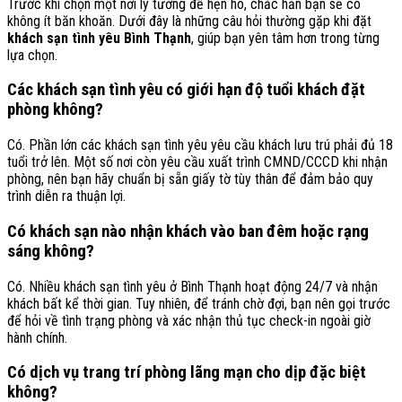
Trước khi chọn một nơi lý tưởng để hẹn hò, chắc hẳn bạn sẽ có
không ít băn khoăn. Dưới đây là những câu hỏi thường gặp khi đặt
khách sạn tình yêu Bình Thạnh
, giúp bạn yên tâm hơn trong từng
lựa chọn.
Các khách sạn tình yêu có giới hạn độ tuổi khách đặt
phòng không?
Có. Phần lớn các khách sạn tình yêu yêu cầu khách lưu trú phải đủ 18
tuổi trở lên. Một số nơi còn yêu cầu xuất trình CMND/CCCD khi nhận
phòng, nên bạn hãy chuẩn bị sẵn giấy tờ tùy thân để đảm bảo quy
trình diễn ra thuận lợi.
Có khách sạn nào nhận khách vào ban đêm hoặc rạng
sáng không?
Có. Nhiều khách sạn tình yêu ở Bình Thạnh hoạt động 24/7 và nhận
khách bất kể thời gian. Tuy nhiên, để tránh chờ đợi, bạn nên gọi trước
để hỏi về tình trạng phòng và xác nhận thủ tục check-in ngoài giờ
hành chính.
Có dịch vụ trang trí phòng lãng mạn cho dịp đặc biệt
không?