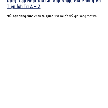
Đức): Cập Nhật Địa Chỉ Sáp Nhập, Giá Phòng Và
Tiện Ích Từ A – Z
Nếu bạn đang dừng chân tại Quận 3 và muốn đổi gió sang một khu...