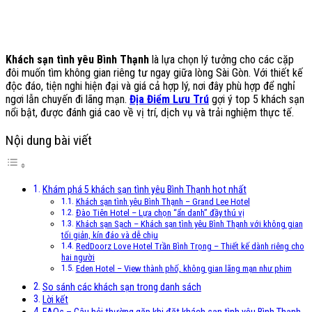
Khách sạn tình yêu Bình Thạnh
là lựa chọn lý tưởng cho các cặp
đôi muốn tìm không gian riêng tư ngay giữa lòng Sài Gòn. Với thiết kế
độc đáo, tiện nghi hiện đại và giá cả hợp lý, nơi đây phù hợp để nghỉ
ngơi lẫn chuyến đi lãng mạn.
Địa Điểm Lưu Trú
gợi ý top 5 khách sạn
nổi bật, được đánh giá cao về vị trí, dịch vụ và trải nghiệm thực tế.
Nội dung bài viết
Khám phá 5 khách sạn tình yêu Bình Thạnh hot nhất
Khách sạn tình yêu Bình Thạnh – Grand Lee Hotel
Đào Tiên Hotel – Lựa chọn “ẩn danh” đầy thú vị
Khách sạn Sạch – Khách sạn tình yêu Bình Thạnh với không gian
tối giản, kín đáo và dễ chịu
RedDoorz Love Hotel Trần Bình Trọng – Thiết kế dành riêng cho
hai người
Eden Hotel – View thành phố, không gian lãng mạn như phim
So sánh các khách sạn trong danh sách
Lời kết