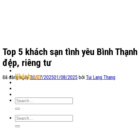
Chuyển
đến
nội
dung
Top 5 khách sạn tình yêu Bình Thạnh
đẹp, riêng tư
Địa Điểm Lưu Trú
Khách sạn
Đã đăng ngày
30/07/2025
01/08/2025
bởi
Tui Lang Thang
Homestay
Resort
Tin Tức