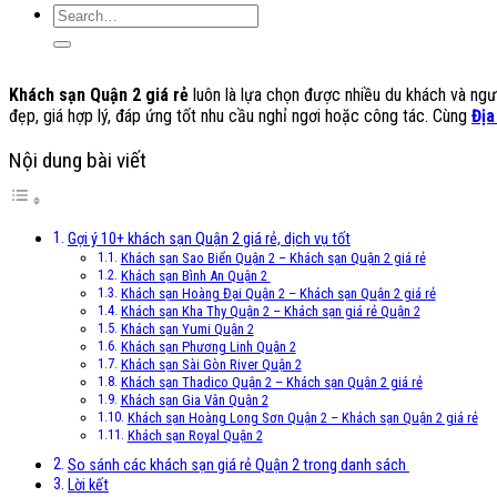
Khách sạn Quận 2 giá rẻ
luôn là lựa chọn được nhiều du khách và người
đẹp, giá hợp lý, đáp ứng tốt nhu cầu nghỉ ngơi hoặc công tác. Cùng
Địa
Nội dung bài viết
Gợi ý 10+ khách sạn Quận 2 giá rẻ, dịch vụ tốt
Khách sạn Sao Biển Quận 2 – Khách sạn Quận 2 giá rẻ
Khách sạn Bình An Quận 2
Khách sạn Hoàng Đại Quận 2 – Khách sạn Quận 2 giá rẻ
Khách sạn Kha Thy Quận 2 – Khách sạn giá rẻ Quận 2
Khách sạn Yumi Quận 2
Khách sạn Phương Linh Quận 2
Khách sạn Sài Gòn River Quận 2
Khách sạn Thadico Quận 2 – Khách sạn Quận 2 giá rẻ
Khách sạn Gia Vân Quận 2
Khách sạn Hoàng Long Sơn Quận 2 – Khách sạn Quận 2 giá rẻ
Khách sạn Royal Quận 2
So sánh các khách sạn giá rẻ Quận 2 trong danh sách
Lời kết