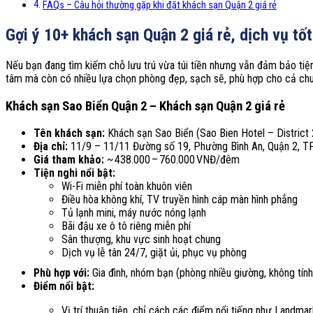
FAQs – Câu hỏi thường gặp khi đặt khách sạn Quận 2 giá rẻ
Gợi ý 10+ khách sạn Quận 2 giá rẻ, dịch vụ tốt
Nếu bạn đang tìm kiếm chỗ lưu trú vừa túi tiền nhưng vẫn đảm bảo tiệ
tâm mà còn có nhiều lựa chọn phòng đẹp, sạch sẽ, phù hợp cho cả chuy
Khách sạn Sao Biển Quận 2 – Khách sạn Quận 2 giá rẻ
Tên khách sạn:
Khách sạn Sao Biển (Sao Bien Hotel – District 
Địa chỉ:
11/9 – 11/11 Đường số 19, Phường Bình An, Quận 2, T
Giá tham khảo:
~ 438.000 – 760.000 VNĐ/đêm
Tiện nghi nổi bật:
Wi-Fi miễn phí toàn khuôn viên
Điều hòa không khí, TV truyền hình cáp màn hình phẳng
Tủ lạnh mini, máy nước nóng lạnh
Bãi đậu xe ô tô riêng miễn phí
Sân thượng, khu vực sinh hoạt chung
Dịch vụ lễ tân 24/7, giặt ủi, phục vụ phòng
Phù hợp với:
Gia đình, nhóm bạn (phòng nhiều giường, không tính
Điểm nổi bật:
Vị trí thuận tiện, chỉ cách các điểm nổi tiếng như Landm