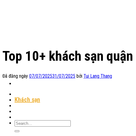
Chuyển
đến
nội
dung
Top 10+ khách sạn quận 
Đã đăng ngày
07/07/2025
31/07/2025
bởi
Tui Lang Thang
Địa Điểm Lưu Trú
Khách sạn
Homestay
Resort
Tin Tức