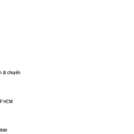
n di chuyển
TP. HCM
nhân