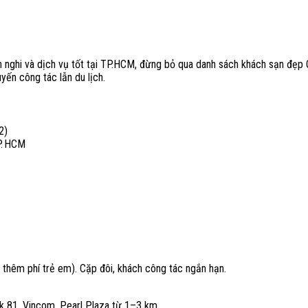
n nghi và dịch vụ tốt tại TP.HCM, đừng bỏ qua danh sách khách sạn đẹp Q
ến công tác lẫn du lịch.
2)
P. HCM
 thêm phí trẻ em). Cặp đôi, khách công tác ngắn hạn.
ark 81, Vincom, Pearl Plaza từ 1–3 km