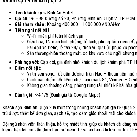
Khách sạn Bình An Quận 2
Tên khách sạn:
Binh An Hotel
Địa chỉ:
96–98 Đường số 20, Phường Bình An, Quận 2, TP. HCM
Giá tham khảo:
Khoảng 400.000 – 1.000.000 VNĐ/đêm
Tiện nghi nổi bật:
Wi‑Fi miễn phí toàn khách sạn
Điều hòa, TV màn hình phẳng, tủ lạnh, phòng tắm riêng đầ
Bãi đậu xe riêng, lễ tân 24/7, dịch vụ giặt ủi, phục vụ phò
Sân thượng/hiên thoáng mát, có khu vực chỗ ngồi chung n
Phù hợp với:
Cặp đôi, gia đình nhỏ, khách du lịch khám phá TP. 
Điểm nổi bật:
Vị trí ven sông, rất gần đường Trần Não – thuận tiện ngắ
Cách các điểm nổi tiếng như Landmark 81, Vinmec – Cen
Không gian thoáng đãng, phòng rộng rãi, thiết kế hài hòa 
Đánh giá:
⭐4.1/5 (Đánh giá từ Google Maps)
Khách sạn Bình An Quận 2 là một trong những khách sạn giá rẻ Quận 2 đ
trú được thiết kế đơn giản, sạch sẽ, tạo cảm giác thoải mái cho khách
Đội ngũ nhân viên thân thiện, hỗ trợ nhiệt tình, giúp du khách dễ dàng n
kiệm, tiện lợi mà vẫn đảm bảo sự riêng tư và an tâm khi lưu trú tại TP