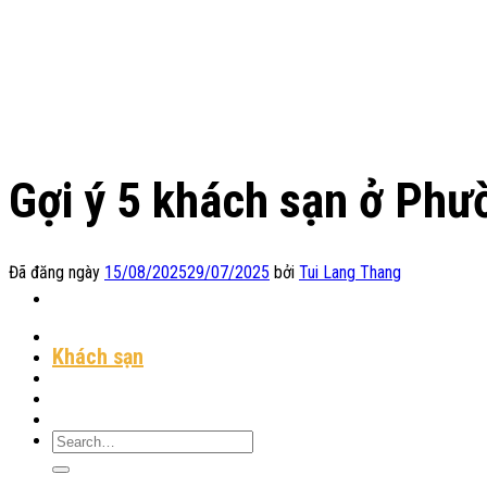
Chuyển
đến
nội
dung
Gợi ý 5 khách sạn ở Phư
Đã đăng ngày
15/08/2025
29/07/2025
bởi
Tui Lang Thang
Địa Điểm Lưu Trú
Khách sạn
Homestay
Resort
Tin Tức