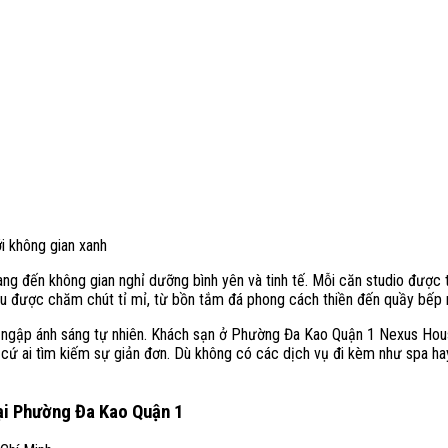
 không gian xanh
đến không gian nghỉ dưỡng bình yên và tinh tế. Mỗi căn studio được th
u được chăm chút tỉ mỉ, từ bồn tắm đá phong cách thiền đến quầy bếp n
n ngập ánh sáng tự nhiên. Khách sạn ở Phường Đa Kao Quận 1 Nexus Hous
cứ ai tìm kiếm sự giản đơn. Dù không có các dịch vụ đi kèm như spa hay 
tại Phường Đa Kao Quận 1