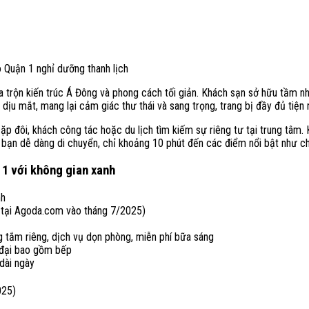
Quận 1 nghỉ dưỡng thanh lịch
 trộn kiến trúc Á Đông và phong cách tối giản. Khách sạn sở hữu tầm nh
 dịu mắt, mang lại cảm giác thư thái và sang trọng, trang bị đầy đủ tiện
p đôi, khách công tác hoặc du lịch tìm kiếm sự riêng tư tại trung tâm.
úp bạn dễ dàng di chuyển, chỉ khoảng 10 phút đến các điểm nổi bật như 
1 với không gian xanh
nh
 tại Agoda.com vào tháng 7/2025)
ng tắm riêng, dịch vụ dọn phòng, miễn phí bữa sáng
n đại bao gồm bếp
 dài ngày
025)