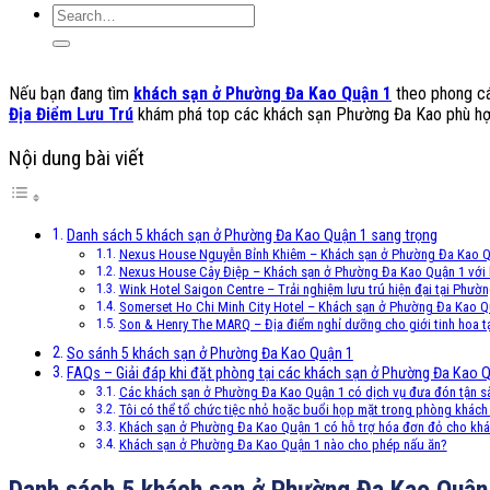
Nếu bạn đang tìm
khách sạn ở Phường Đa Kao Quận 1
theo phong các
Địa Điểm Lưu Trú
khám phá top các khách sạn Phường Đa Kao phù hợp 
Nội dung bài viết
Danh sách 5 khách sạn ở Phường Đa Kao Quận 1 sang trọng
Nexus House Nguyễn Bỉnh Khiêm – Khách sạn ở Phường Đa Kao Qu
Nexus House Cây Điệp – Khách sạn ở Phường Đa Kao Quận 1 với
Wink Hotel Saigon Centre – Trải nghiệm lưu trú hiện đại tại Phư
Somerset Ho Chi Minh City Hotel – Khách sạn ở Phường Đa Kao Qu
Son & Henry The MARQ – Địa điểm nghỉ dưỡng cho giới tinh hoa t
So sánh 5 khách sạn ở Phường Đa Kao Quận 1
FAQs – Giải đáp khi đặt phòng tại các khách sạn ở Phường Đa Kao 
Các khách sạn ở Phường Đa Kao Quận 1 có dịch vụ đưa đón tận s
Tôi có thể tổ chức tiệc nhỏ hoặc buổi họp mặt trong phòng khác
Khách sạn ở Phường Đa Kao Quận 1 có hỗ trợ hóa đơn đỏ cho kh
Khách sạn ở Phường Đa Kao Quận 1 nào cho phép nấu ăn?