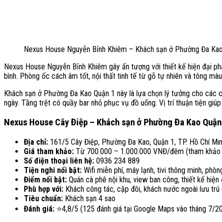
Nexus House Nguyễn Bỉnh Khiêm – Khách sạn ở Phường Đa Kao 
Nexus House Nguyễn Bỉnh Khiêm gây ấn tượng với thiết kế hiện đại pha
bình. Phòng ốc cách âm tốt, nội thất tinh tế từ gỗ tự nhiên và tông màu
Khách sạn ở Phường Đa Kao Quận 1 này là lựa chọn lý tưởng cho các cặ
ngày. Tầng trệt có quầy bar nhỏ phục vụ đồ uống. Vị trí thuận tiện gi
Nexus House Cây Điệp – Khách sạn ở Phường Đa Kao Quận 
Địa chỉ:
161/5 Cây Điệp, Phường Đa Kao, Quận 1, TP. Hồ Chí Mi
Giá tham khảo:
Từ 700.000 – 1.000.000 VNĐ/đêm (tham khảo
Số điện thoại liên hệ:
0936 234 889
Tiện nghi nổi bật:
Wifi miễn phí, máy lạnh, tivi thông minh, phò
Điểm nổi bật:
Quán cà phê nội khu, view ban công, thiết kế hiệ
Phù hợp với:
Khách công tác, cặp đôi, khách nước ngoài lưu trú
Tiêu chuẩn:
Khách sạn 4 sao
Đánh giá:
⭐
4,8/5 (125 đánh giá tại Google Maps vào tháng 7/2