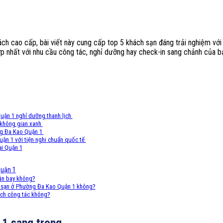
h cao cấp, bài viết này cung cấp top 5 khách sạn đáng trải nghiệm với t
nhất với nhu cầu công tác, nghỉ dưỡng hay check-in sang chảnh của b
ận 1 nghỉ dưỡng thanh lịch
 không gian xanh
ờng Đa Kao Quận 1
ận 1 với tiện nghi chuẩn quốc tế
ại Quận 1
Quận 1
ân bay không?
h sạn ở Phường Đa Kao Quận 1 không?
ách công tác không?