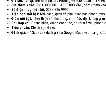
Địa chỉ:
75 Nguyễn Bỉnh Khiêm, Phường Đa Kao, Quận 1, TP. Hồ 
Giá tham khảo:
Từ 1.300.000 – 3.000.000 VNĐ/đêm (tham khả
Số điện thoại liên hệ:
0283 826 9999
Tiện nghi nổi bật:
Nhà hàng, quán cà phê, quán bar, phòng gym, 
Điểm nổi bật:
Thân thiện với thú cưng, vị trí đắc địa, không gia
Phù hợp với:
Doanh nhân, khách công tác, người trẻ yêu phong c
Tiêu chuẩn:
Khách sạn 4 sao
Đánh giá:
⭐
4,3/5 (957 đánh giá tại Google Maps vào tháng 7/