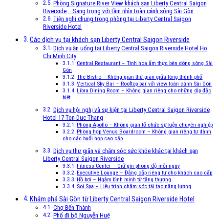
Phòng Signature River View khách sạn Liberty Central Saigon
Riverside – Sang trọng với tầm nhìn toàn cảnh sông Sài Gòn
Tiện nghi chung trong phòng tại Liberty Central Saigon
Riverside Hotel
Các dịch vụ tại khách sạn Liberty Central Saigon Riverside
Dịch vụ ăn uống tại Liberty Central Saigon Riverside Hotel Ho
Chi Minh City
Central Restaurant – Tinh hoa ẩm thực bên dòng sông Sài
Gòn
The Bistro – Không gian thư giãn giữa lòng thành phố
Vertical Sky Bar – Rooftop bar với view toàn cảnh Sài Gòn
Libra Dining Room – Không gian riêng cho những dịp đặc
biệt
Dịch vụ hội nghị và sự kiện tại Liberty Central Saigon Riverside
Hotel 17 Ton Duc Thang
Phòng Apollo – Không gian tổ chức sự kiện chuyên nghiệp
Phòng họp Venus Boardroom – Không gian riêng tư dành
cho các buổi họp cao cấp
Dịch vụ thư giãn và chăm sóc sức khỏe khác tại khách sạn
Liberty Central Saigon Riverside
Fitness Center – Giữ gìn phong độ mỗi ngày
Executive Lounge – Đẳng cấp riêng tư cho khách cao cấp
Hồ bơi – Ngắm bình minh từ tầng thượng
Soi Spa – Liệu trình chăm sóc tái tạo năng lượng
Khám phá Sài Gòn từ Liberty Central Saigon Riverside Hotel
Chợ Bến Thành
Phố đi bộ Nguyễn Huệ