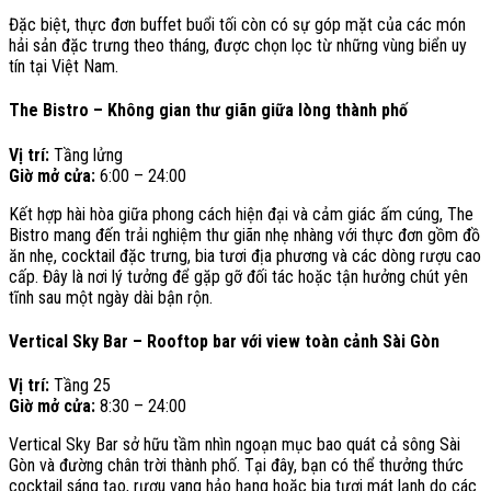
Đặc biệt, thực đơn buffet buổi tối còn có sự góp mặt của các món
hải sản đặc trưng theo tháng, được chọn lọc từ những vùng biển uy
tín tại Việt Nam.
The Bistro – Không gian thư giãn giữa lòng thành phố
Vị trí:
Tầng lửng
Giờ mở cửa:
6:00 – 24:00
Kết hợp hài hòa giữa phong cách hiện đại và cảm giác ấm cúng, The
Bistro mang đến trải nghiệm thư giãn nhẹ nhàng với thực đơn gồm đồ
ăn nhẹ, cocktail đặc trưng, bia tươi địa phương và các dòng rượu cao
cấp. Đây là nơi lý tưởng để gặp gỡ đối tác hoặc tận hưởng chút yên
tĩnh sau một ngày dài bận rộn.
Vertical Sky Bar – Rooftop bar với view toàn cảnh Sài Gòn
Vị trí:
Tầng 25
Giờ mở cửa:
8:30 – 24:00
Vertical Sky Bar sở hữu tầm nhìn ngoạn mục bao quát cả sông Sài
Gòn và đường chân trời thành phố. Tại đây, bạn có thể thưởng thức
cocktail sáng tạo, rượu vang hảo hạng hoặc bia tươi mát lạnh do các