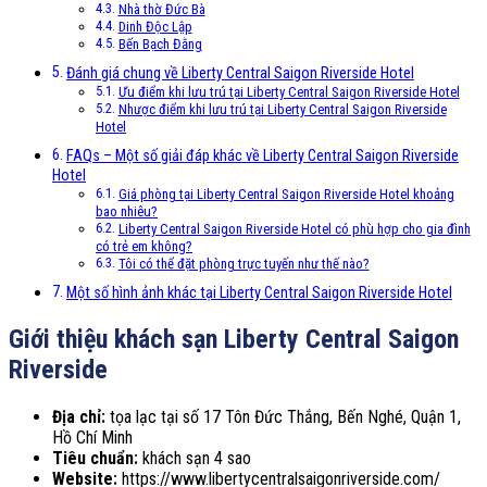
Nhà thờ Đức Bà
Dinh Độc Lập
Bến Bạch Đằng
Đánh giá chung về Liberty Central Saigon Riverside Hotel
Ưu điểm khi lưu trú tại Liberty Central Saigon Riverside Hotel
Nhược điểm khi lưu trú tại Liberty Central Saigon Riverside
Hotel
FAQs – Một số giải đáp khác về Liberty Central Saigon Riverside
Hotel
Giá phòng tại Liberty Central Saigon Riverside Hotel khoảng
bao nhiêu?
Liberty Central Saigon Riverside Hotel có phù hợp cho gia đình
có trẻ em không?
Tôi có thể đặt phòng trực tuyến như thế nào?
Một số hình ảnh khác tại Liberty Central Saigon Riverside Hotel
Giới thiệu khách sạn Liberty Central Saigon
Riverside
Địa chỉ:
tọa lạc tại số 17 Tôn Đức Thắng, Bến Nghé, Quận 1,
Hồ Chí Minh
Tiêu chuẩn:
khách sạn 4 sao
Website:
https://www.libertycentralsaigonriverside.com/