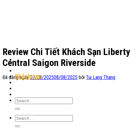
Chuyển
đến
nội
dung
Review Chi Tiết Khách Sạn Liberty
Central Saigon Riverside
Địa Điểm Lưu Trú
Khách sạn
Đã đăng ngày
07/08/2025
08/08/2025
bởi
Tui Lang Thang
Homestay
Resort
Tin Tức