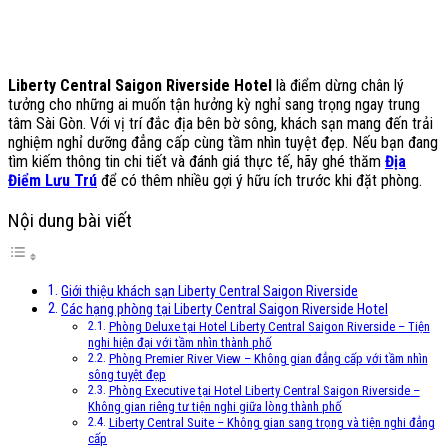
Liberty Central Saigon Riverside Hotel
là điểm dừng chân lý
tưởng cho những ai muốn tận hưởng kỳ nghỉ sang trọng ngay trung
tâm Sài Gòn. Với vị trí đắc địa bên bờ sông, khách sạn mang đến trải
nghiệm nghỉ dưỡng đẳng cấp cùng tầm nhìn tuyệt đẹp. Nếu bạn đang
tìm kiếm thông tin chi tiết và đánh giá thực tế, hãy ghé thăm
Địa
Điểm Lưu Trú
để có thêm nhiều gợi ý hữu ích trước khi đặt phòng.
Nội dung bài viết
Giới thiệu khách sạn Liberty Central Saigon Riverside
Các hạng phòng tại Liberty Central Saigon Riverside Hotel
Phòng Deluxe tại Hotel Liberty Central Saigon Riverside – Tiện
nghi hiện đại với tầm nhìn thành phố
Phòng Premier River View – Không gian đẳng cấp với tầm nhìn
sông tuyệt đẹp
Phòng Executive tại Hotel Liberty Central Saigon Riverside –
Không gian riêng tư tiện nghi giữa lòng thành phố
Liberty Central Suite – Không gian sang trọng và tiện nghi đẳng
cấp