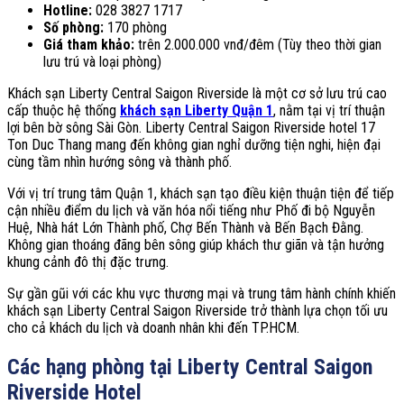
Hotline:
028 3827 1717
Số phòng:
170 phòng
Giá tham khảo:
trên 2.000.000 vnđ/đêm (Tùy theo thời gian
lưu trú và loại phòng)
Khách sạn Liberty Central Saigon Riverside là một cơ sở lưu trú cao
cấp thuộc hệ thống
khách sạn Liberty Quận 1
, nằm tại vị trí thuận
lợi bên bờ sông Sài Gòn. Liberty Central Saigon Riverside hotel 17
Ton Duc Thang mang đến không gian nghỉ dưỡng tiện nghi, hiện đại
cùng tầm nhìn hướng sông và thành phố.
Với vị trí trung tâm Quận 1, khách sạn tạo điều kiện thuận tiện để tiếp
cận nhiều điểm du lịch và văn hóa nổi tiếng như Phố đi bộ Nguyễn
Huệ, Nhà hát Lớn Thành phố, Chợ Bến Thành và Bến Bạch Đằng.
Không gian thoáng đãng bên sông giúp khách thư giãn và tận hưởng
khung cảnh đô thị đặc trưng.
Sự gần gũi với các khu vực thương mại và trung tâm hành chính khiến
khách sạn Liberty Central Saigon Riverside trở thành lựa chọn tối ưu
cho cả khách du lịch và doanh nhân khi đến TP.HCM.
Các hạng phòng tại Liberty Central Saigon
Riverside Hotel