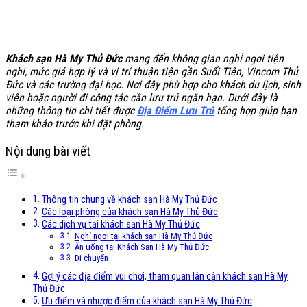
Khách sạn Hà My Thủ Đức
mang đến không gian nghỉ ngơi tiện
nghi, mức giá hợp lý và vị trí thuận tiện gần Suối Tiên, Vincom Thủ
Đức và các trường đại học. Nơi đây phù hợp cho khách du lịch, sinh
viên hoặc người đi công tác cần lưu trú ngắn hạn. Dưới đây là
những thông tin chi tiết được
Địa Điểm Lưu Trú
tổng hợp giúp bạn
tham khảo trước khi đặt phòng
.
Nội dung bài viết
Thông tin chung về khách sạn Hà My Thủ Đức
Các loại phòng của khách sạn Hà My Thủ Đức
Các dịch vụ tại khách sạn Hà My Thủ Đức
Nghỉ ngơi tại khách sạn Hà My Thủ Đức
Ăn uống tại Khách Sạn Hà My Thủ Đức
Di chuyển
Gợi ý các địa điểm vui chơi, tham quan lân cận khách sạn Hà My
Thủ Đức
Ưu điểm và nhược điểm của khách sạn Hà My Thủ Đức