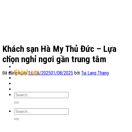
Chuyển
đến
nội
dung
Khách sạn Hà My Thủ Đức – Lựa
chọn nghỉ ngơi gần trung tâm
Địa Điểm Lưu Trú
Khách sạn
Đã đăng ngày
16/06/2025
01/08/2025
bởi
Tui Lang Thang
Homestay
Resort
Tin Tức