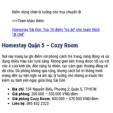
Điểm dừng chân lý tưởng cho mọi chuyến đi
>>>Tham khảo thêm:
Homestay Sài Gòn: Top 16 điểm “trú ẩn” cho team thích
“đi chill”
Homestay Quận 5 – Cozy Room
Nơi này mang lại ghi điểm với phong cách trẻ trung, năng động và sử
dụng nhiều màu sắc tươi sáng. Không gian bên trong được tối ưu với
các ô cửa kính lớn, đón nắng tự nhiên, tạo cảm giác thoáng đãng và
dễ chịu. Dù phòng không quá rộng, nhưng cách bố trí thông minh
mang đến sự tiện nghi và ấm áp, lý tưởng cho những ai muốn tìm
kiếm sự bình yên ngay giữa lòng Sài Gòn.
Địa chỉ:
154 Nguyễn Biểu, Phường 2, Quận 5, TP.HCM.
Giá phòng:
200.000 – 550.000 VNĐ/đêm
Giá phòng Cozy Room:
400.000 – 570.000 VNĐ/đêm
Liên hệ:
085 432 2323