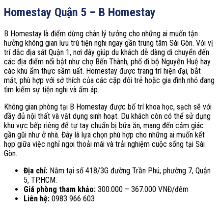
Homestay Quận 5 – B Homestay
B Homestay là điểm dừng chân lý tưởng cho những ai muốn tận
hưởng không gian lưu trú tiện nghi ngay gần trung tâm Sài Gòn. Với vị
trí đắc địa sát Quận 1, nơi đây giúp du khách dễ dàng di chuyển đến
các địa điểm nổi bật như chợ Bến Thành, phố đi bộ Nguyễn Huệ hay
các khu ẩm thực sầm uất. Homestay được trang trí hiện đại, bắt
mắt, phù hợp với sở thích của các cặp đôi trẻ hoặc gia đình nhỏ đang
tìm kiếm sự tiện nghi và ấm áp.
Không gian phòng tại B Homestay được bố trí khoa học, sạch sẽ với
đầy đủ nội thất và vật dụng sinh hoạt. Du khách còn có thể sử dụng
khu vực bếp riêng để tự tay chuẩn bị bữa ăn, mang đến cảm giác
gần gũi như ở nhà. Đây là lựa chọn phù hợp cho những ai muốn kết
hợp giữa việc nghỉ ngơi thoải mái và trải nghiệm cuộc sống tại Sài
Gòn.
Địa chỉ:
Nằm tại số 418/3G đường Trần Phú, phường 7, Quận
5, TP.HCM.
Giá phòng tham khảo:
300.000 – 367.000 VNĐ/đêm
Liên hệ:
0983 966 603