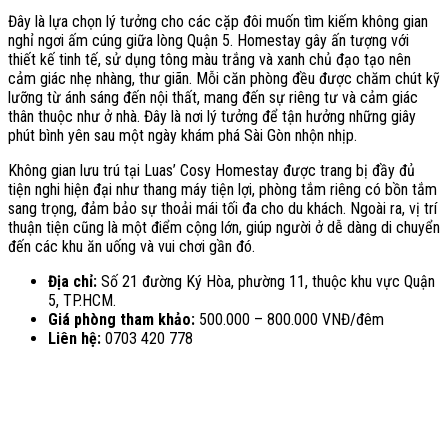
Đây là lựa chọn lý tưởng cho các cặp đôi muốn tìm kiếm không gian
nghỉ ngơi ấm cúng giữa lòng Quận 5. Homestay gây ấn tượng với
thiết kế tinh tế, sử dụng tông màu trắng và xanh chủ đạo tạo nên
cảm giác nhẹ nhàng, thư giãn. Mỗi căn phòng đều được chăm chút kỹ
lưỡng từ ánh sáng đến nội thất, mang đến sự riêng tư và cảm giác
thân thuộc như ở nhà. Đây là nơi lý tưởng để tận hưởng những giây
phút bình yên sau một ngày khám phá Sài Gòn nhộn nhịp.
Không gian lưu trú tại Luas’ Cosy Homestay được trang bị đầy đủ
tiện nghi hiện đại như thang máy tiện lợi, phòng tắm riêng có bồn tắm
sang trọng, đảm bảo sự thoải mái tối đa cho du khách. Ngoài ra, vị trí
thuận tiện cũng là một điểm cộng lớn, giúp người ở dễ dàng di chuyển
đến các khu ăn uống và vui chơi gần đó.
Địa chỉ:
Số 21 đường Ký Hòa, phường 11, thuộc khu vực Quận
5, TP.HCM.
Giá phòng tham khảo:
500.000 – 800.000 VNĐ/đêm
Liên hệ:
0703 420 778