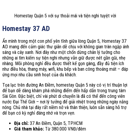
Homestay Quận 5 với sự thoải mái và tiện nghi tuyệt vời
Homestay 37 AD
Ẩn mình trong một con phố yên tĩnh giữa lòng Quận 5, Homestay 37
AD mang đến cảm giác thư giãn dễ chịu với không gian tràn ngập ánh
sáng và cây xanh. Nơi đây như một chốn dừng chân lý tưởng cho
những ai tìm kiếm sự tiện nghi nhưng vẫn giữ được nét gần gũi, nhẹ
nhàng. Mỗi phòng nghỉ đều được thiết kế gọn gàng, đầy đủ tiện ích
như điều hòa, thang máy, wifi, khu bếp và ban công thoáng mát – đáp
ứng mọi nhu cầu sinh hoạt của du khách.
Tọa lạc trên đường An Điềm, homestay Quận 5 này có vị trí thuận lợi
để bạn dễ dàng khám phá những điểm đến hấp dẫn trong trung tâm
Sài Gòn. Đặc biệt, chỉ vài phút di chuyển là đã có thể đến công viên
nước Đại Thế Giới – nơi lý tưởng để giải nhiệt trong những ngày nắng
nóng. Chủ nhà tại đây rất niềm nở và thân thiện, luôn sẵn sàng hỗ trợ
để bạn có kỳ nghỉ đáng nhớ và trọn vẹn.
Địa chỉ:
37 An Điềm, Quận 5, TP.HCM
Giá tham khảo:
Từ 380.000 VNĐ/đêm