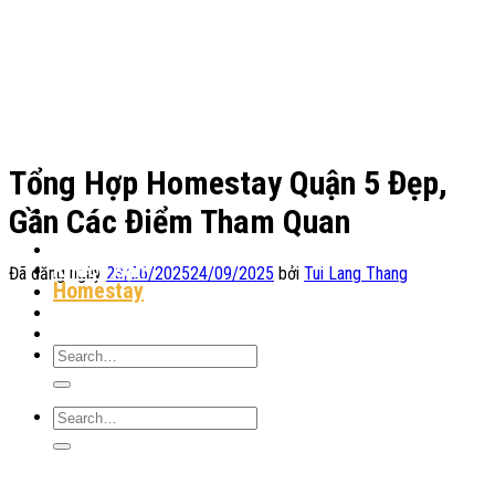
Chuyển
đến
nội
dung
Tổng Hợp Homestay Quận 5 Đẹp,
Gần Các Điểm Tham Quan
Địa Điểm Lưu Trú
Khách sạn
Đã đăng ngày
23/06/2025
24/09/2025
bởi
Tui Lang Thang
Homestay
Resort
Tin Tức