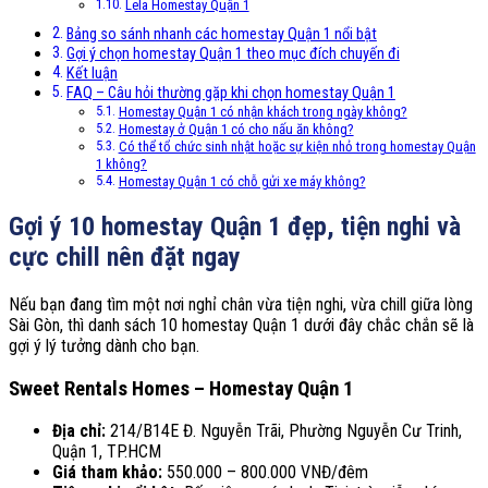
Lela Homestay Quận 1
Bảng so sánh nhanh các homestay Quận 1 nổi bật
Gợi ý chọn homestay Quận 1 theo mục đích chuyến đi
Kết luận
FAQ – Câu hỏi thường gặp khi chọn homestay Quận 1
Homestay Quận 1 có nhận khách trong ngày không?
Homestay ở Quận 1 có cho nấu ăn không?
Có thể tổ chức sinh nhật hoặc sự kiện nhỏ trong homestay Quận
1 không?
Homestay Quận 1 có chỗ gửi xe máy không?
Gợi ý 10 homestay Quận 1 đẹp, tiện nghi và
cực chill nên đặt ngay
Nếu bạn đang tìm một nơi nghỉ chân vừa tiện nghi, vừa chill giữa lòng
Sài Gòn, thì danh sách 10 homestay Quận 1 dưới đây chắc chắn sẽ là
gợi ý lý tưởng dành cho bạn.
Sweet Rentals Homes – Homestay Quận 1
Địa chỉ:
214/B14E Đ. Nguyễn Trãi, Phường Nguyễn Cư Trinh,
Quận 1, TP.HCM
Giá tham khảo:
550.000 – 800.000 VNĐ/đêm