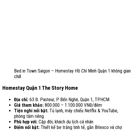
Bed in Town Saigon – Homestay Hồ Chí Minh Quận 1 không gia
chill
Homestay Quận 1 The Story Home
Địa chỉ:
63 Đ. Pasteur, P. Bến Nghé, Quận 1, TP.HCM
Giá tham khảo:
800.000 – 1.100.000 VNĐ/đêm
Tiện nghi nổi bật:
Tủ lạnh, máy chiếu Netflix & YouTube,
phòng tắm riêng
Phù hợp với:
Cặp đôi, khách du lịch cá nhân
Điểm nổi bật:
Thiết kế be trắng tinh tế, gần Bitexco và chợ