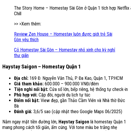
The Story Home – Homestay Sài Gòn ở Quận 1 tích hợp Netflix
Chill
>> >Xem thêm:
Review Zen House – Homestay luôn được giới trẻ Sài
Gòn yêu thích
Cỏ Homestay Sài Gòn – Homestay nhỏ xinh cho kỳ nghỉ
thư giãn
Haystay Saigon – Homestay Quận 1
Địa chỉ:
169 Đ. Nguyễn Văn Thủ, P. Đa Kao, Quận 1, TP.HCM
Giá tham khảo:
600.000 – 900.000 VNĐ/đêm
Tiện nghi nổi bật:
Cửa sổ lớn, bếp riêng, hệ thống tự check-in
Phù hợp với:
Cặp đôi, người du lịch tự túc
Điểm nổi bật:
View đẹp, gần Thảo Cầm Viên và Nhà thờ Đức
Bà
Đánh giá:
3,6/5 sao (cập nhật theo Google Maps 06/2025)
Nằm ngay mặt tiền đường lớn,
Haystay Saigon
là homestay Quận 1
mang phong cách tối giản, ấm cúng. Với tone màu be trắng nhẹ