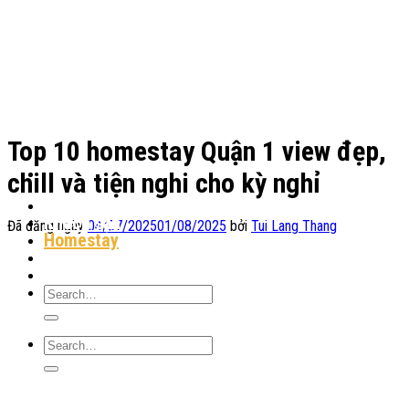
Chuyển
đến
nội
dung
Top 10 homestay Quận 1 view đẹp,
chill và tiện nghi cho kỳ nghỉ
Địa Điểm Lưu Trú
Khách sạn
Đã đăng ngày
04/07/2025
01/08/2025
bởi
Tui Lang Thang
Homestay
Resort
Tin Tức