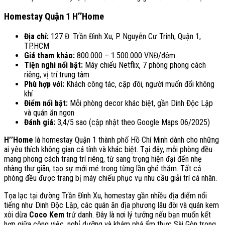
Homestay Quận 1 H’’Home
Địa chỉ:
127 Đ. Trần Đình Xu, P. Nguyễn Cư Trinh, Quận 1,
TP.HCM
Giá tham khảo:
800.000 – 1.500.000 VNĐ/đêm
Tiện nghi nổi bật:
Máy chiếu Netflix, 7 phòng phong cách
riêng, vị trí trung tâm
Phù hợp với:
Khách công tác, cặp đôi, người muốn đổi không
khí
Điểm nổi bật:
Mỗi phòng decor khác biệt, gần Dinh Độc Lập
và quán ăn ngon
Đánh giá:
3,4/5 sao (cập nhật theo Google Maps 06/2025)
H’’Home
là homestay Quận 1 thành phố Hồ Chí Minh dành cho những
ai yêu thích không gian cá tính và khác biệt. Tại đây, mỗi phòng đều
mang phong cách trang trí riêng, từ sang trọng hiện đại đến nhẹ
nhàng thư giãn, tạo sự mới mẻ trong từng lần ghé thăm. Tất cả
phòng đều được trang bị máy chiếu phục vụ nhu cầu giải trí cá nhân.
Tọa lạc tại đường Trần Đình Xu, homestay gần nhiều địa điểm nổi
tiếng như Dinh Độc Lập, các quán ăn địa phương lâu đời và quán kem
xôi dừa
Coco Kem
trứ danh. Đây là nơi lý tưởng nếu bạn muốn kết
hợp giữa công việc, nghỉ dưỡng và khám phá ẩm thực Sài Gòn trong