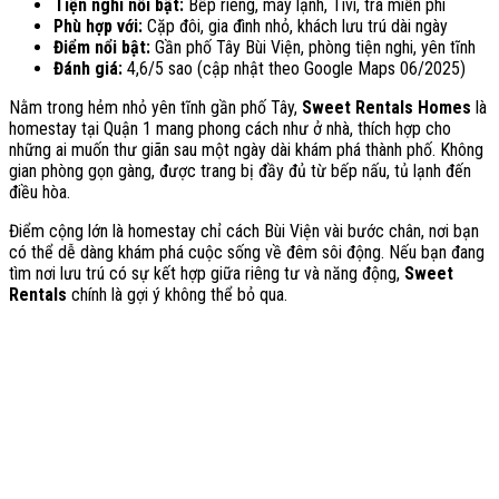
Tiện nghi nổi bật:
Bếp riêng, máy lạnh, Tivi, trà miễn phí
Phù hợp với:
Cặp đôi, gia đình nhỏ, khách lưu trú dài ngày
Điểm nổi bật:
Gần phố Tây Bùi Viện, phòng tiện nghi, yên tĩnh
Đánh giá:
4,6/5 sao (cập nhật theo Google Maps 06/2025)
Nằm trong hẻm nhỏ yên tĩnh gần phố Tây,
Sweet Rentals Homes
là
homestay tại Quận 1 mang phong cách như ở nhà, thích hợp cho
những ai muốn thư giãn sau một ngày dài khám phá thành phố. Không
gian phòng gọn gàng, được trang bị đầy đủ từ bếp nấu, tủ lạnh đến
điều hòa.
Điểm cộng lớn là homestay chỉ cách Bùi Viện vài bước chân, nơi bạn
có thể dễ dàng khám phá cuộc sống về đêm sôi động. Nếu bạn đang
tìm nơi lưu trú có sự kết hợp giữa riêng tư và năng động,
Sweet
Rentals
chính là gợi ý không thể bỏ qua.