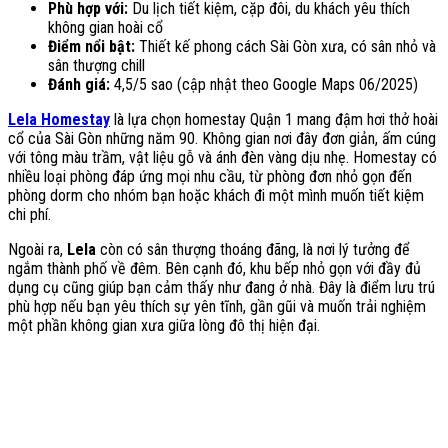
Phù hợp với:
Du lịch tiết kiệm, cặp đôi, du khách yêu thích
không gian hoài cổ
Điểm nổi bật:
Thiết kế phong cách Sài Gòn xưa, có sân nhỏ và
sân thượng chill
Đánh giá:
4,5/5 sao (cập nhật theo Google Maps 06/2025)
Lela Homestay
là lựa chọn homestay Quận 1 mang đậm hơi thở hoài
cổ của Sài Gòn những năm 90. Không gian nơi đây đơn giản, ấm cúng
với tông màu trầm, vật liệu gỗ và ánh đèn vàng dịu nhẹ. Homestay có
nhiều loại phòng đáp ứng mọi nhu cầu, từ phòng đơn nhỏ gọn đến
phòng dorm cho nhóm bạn hoặc khách đi một mình muốn tiết kiệm
chi phí.
Ngoài ra,
Lela
còn có sân thượng thoáng đãng, là nơi lý tưởng để
ngắm thành phố về đêm. Bên cạnh đó, khu bếp nhỏ gọn với đầy đủ
dụng cụ cũng giúp bạn cảm thấy như đang ở nhà. Đây là điểm lưu trú
phù hợp nếu bạn yêu thích sự yên tĩnh, gần gũi và muốn trải nghiệm
một phần không gian xưa giữa lòng đô thị hiện đại.