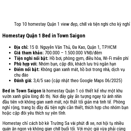
Top 10 homestay Quận 1 view đẹp, chill và tiện nghi cho kỳ nghỉ
Homestay Quận 1 Bed in Town Saigon
Địa chỉ:
15 Đ. Nguyễn Văn Thủ, Đa Kao, Quận 1, TP.HCM
Giá tham khảo:
700.000 – 1.500.000 VNĐ/đêm
Tiện nghi nổi bật:
Hồ bơi, phòng gym, điều hòa, Wi-Fi miễn phí
Phù hợp với:
Nhóm bạn, cặp đôi, khách lưu trú ngắn hạn
Điểm nổi bật:
Không gian xanh mát, hồ bơi trong nhà, dịch vụ
chu đáo
Đánh giá:
3,4/5 sao (cập nhật theo Google Maps 06/2025)
Bed in Town Saigon
là homestay Quận 1 có thiết kế như một khu
vườn xanh giữa lòng đô thị. Nơi đây gây ấn tượng ngay từ ánh nhìn
đầu tiên với không gian xanh mát, nội thất tối giản mà tinh tế. Phòng
nghỉ rộng, trang bị đầy đủ tiện nghi cần thiết, thích hợp cho nhóm bạn
hoặc cặp đôi yêu thích sự yên tĩnh.
Homestay chỉ cách bờ kè Trường Sa vài phút đi xe, nơi hội tụ nhiều
quán ăn ngon và không gian chill buổi tối. Với mức giá vừa phải cùng