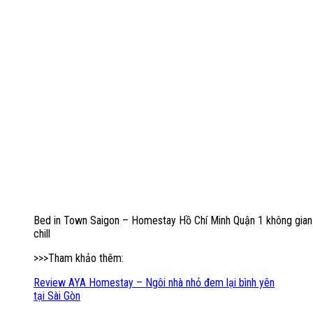
Bed in Town Saigon – Homestay Hồ Chí Minh Quận 1 không gia
chill
>>>Tham khảo thêm:
Review AYA Homestay – Ngôi nhà nhỏ đem lại bình yên
tại Sài Gòn