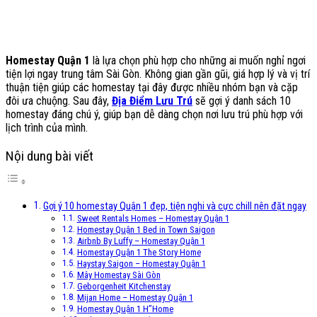
Homestay Quận 1
là lựa chọn phù hợp cho những ai muốn nghỉ ngơi
tiện lợi ngay trung tâm Sài Gòn. Không gian gần gũi, giá hợp lý và vị trí
thuận tiện giúp các homestay tại đây được nhiều nhóm bạn và cặp
đôi ưa chuộng. Sau đây,
Địa Điểm Lưu Trú
sẽ gợi ý danh sách 10
homestay đáng chú ý, giúp bạn dễ dàng chọn nơi lưu trú phù hợp với
lịch trình của mình.
Nội dung bài viết
Gợi ý 10 homestay Quận 1 đẹp, tiện nghi và cực chill nên đặt ngay
Sweet Rentals Homes – Homestay Quận 1
Homestay Quận 1 Bed in Town Saigon
Airbnb By Luffy – Homestay Quận 1
Homestay Quận 1 The Story Home
Haystay Saigon – Homestay Quận 1
Mây Homestay Sài Gòn
Geborgenheit Kitchenstay
Mijan Home – Homestay Quận 1
Homestay Quận 1 H’’Home