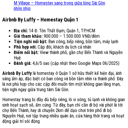
M Village – Homestay sang trọng giữa lòng Sài Gòn
nhộn nhịp
Airbnb By Luffy – Homestay Quận 1
Địa chỉ:
14 Đ. Tôn Thất Đạm, Quận 1, TP.HCM
Giá tham khảo:
900.000 – 1.500.000 VNĐ/đêm
Tiện nghi nổi bật:
Ban công, bếp riêng, bồn tắm, máy lạnh
Phù hợp với:
Cặp đôi, khách du lịch cá nhân
Điểm nổi bật:
View thành phố, gần chợ Bến Thành và Nguyễn
Huệ
Đánh giá:
4,6/5 sao (cập nhật theo Google Maps 06/2025)
Airbnb By Luffy
là homestay ở Quận 1 sở hữu thiết kế hiện đại, ánh
sáng ấm áp, đặc biệt có ban công và bồn tắm nhìn ra thành phố. Đây
là nơi phù hợp cho các cặp đôi muốn tìm một không gian lãng mạn,
tiện nghi ngay giữa trung tâm Sài Gòn.
Homestay trang bị đầy đủ bếp riêng, lò vi sóng, tủ lạnh và không gian
sinh hoạt sạch sẽ, ấm cúng. Từ đây, bạn chỉ cần đi bộ vài phút là tới
chợ Bến Thành, hay di chuyển 2km để dạo chơi trên phố đi bộ
Nguyễn Huệ, nơi tập trung nhiều quán ăn, cửa hàng thời trang và hoạt
động giải trí sôi động.