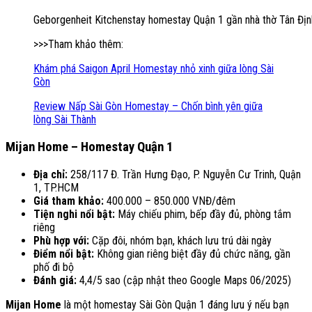
Geborgenheit Kitchenstay homestay Quận 1 gần nhà thờ Tân Địn
>>>Tham khảo thêm:
Khám phá Saigon April Homestay nhỏ xinh giữa lòng Sài
Gòn
Review Nấp Sài Gòn Homestay – Chốn bình yên giữa
lòng Sài Thành
Mijan Home – Homestay Quận 1
Địa chỉ:
258/117 Đ. Trần Hưng Đạo, P. Nguyễn Cư Trinh, Quận
1, TP.HCM
Giá tham khảo:
400.000 – 850.000 VNĐ/đêm
Tiện nghi nổi bật:
Máy chiếu phim, bếp đầy đủ, phòng tắm
riêng
Phù hợp với:
Cặp đôi, nhóm bạn, khách lưu trú dài ngày
Điểm nổi bật:
Không gian riêng biệt đầy đủ chức năng, gần
phố đi bộ
Đánh giá:
4,4/5 sao (cập nhật theo Google Maps 06/2025)
Mijan Home
là một homestay Sài Gòn Quận 1 đáng lưu ý nếu bạn