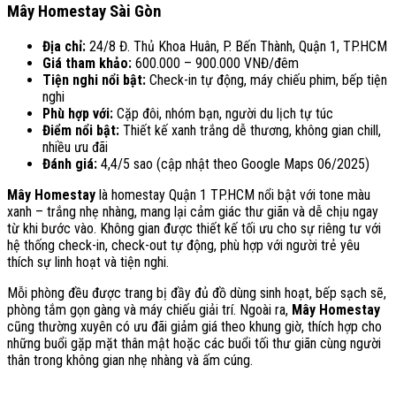
Mây Homestay Sài Gòn
Địa chỉ:
24/8 Đ. Thủ Khoa Huân, P. Bến Thành, Quận 1, TP.HCM
Giá tham khảo:
600.000 – 900.000 VNĐ/đêm
Tiện nghi nổi bật:
Check-in tự động, máy chiếu phim, bếp tiện
nghi
Phù hợp với:
Cặp đôi, nhóm bạn, người du lịch tự túc
Điểm nổi bật:
Thiết kế xanh trắng dễ thương, không gian chill,
nhiều ưu đãi
Đánh giá:
4,4/5 sao (cập nhật theo Google Maps 06/2025)
Mây Homestay
là homestay Quận 1 TP.HCM nổi bật với tone màu
xanh – trắng nhẹ nhàng, mang lại cảm giác thư giãn và dễ chịu ngay
từ khi bước vào. Không gian được thiết kế tối ưu cho sự riêng tư với
hệ thống check-in, check-out tự động, phù hợp với người trẻ yêu
thích sự linh hoạt và tiện nghi.
Mỗi phòng đều được trang bị đầy đủ đồ dùng sinh hoạt, bếp sạch sẽ,
phòng tắm gọn gàng và máy chiếu giải trí. Ngoài ra,
Mây Homestay
cũng thường xuyên có ưu đãi giảm giá theo khung giờ, thích hợp cho
những buổi gặp mặt thân mật hoặc các buổi tối thư giãn cùng người
thân trong không gian nhẹ nhàng và ấm cúng.