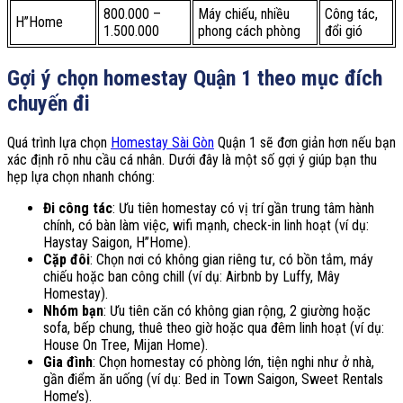
800.000 –
Máy chiếu, nhiều
Công tác,
H’’Home
1.500.000
phong cách phòng
đổi gió
Gợi ý chọn homestay Quận 1 theo mục đích
chuyến đi
Quá trình lựa chọn
Homestay Sài Gòn
Quận 1 sẽ đơn giản hơn nếu bạn
xác định rõ nhu cầu cá nhân. Dưới đây là một số gợi ý giúp bạn thu
hẹp lựa chọn nhanh chóng:
Đi công tác
: Ưu tiên homestay có vị trí gần trung tâm hành
chính, có bàn làm việc, wifi mạnh, check-in linh hoạt (ví dụ:
Haystay Saigon, H’’Home).
Cặp đôi
: Chọn nơi có không gian riêng tư, có bồn tắm, máy
chiếu hoặc ban công chill (ví dụ: Airbnb by Luffy, Mây
Homestay).
Nhóm bạn
: Ưu tiên căn có không gian rộng, 2 giường hoặc
sofa, bếp chung, thuê theo giờ hoặc qua đêm linh hoạt (ví dụ:
House On Tree, Mijan Home).
Gia đình
: Chọn homestay có phòng lớn, tiện nghi như ở nhà,
gần điểm ăn uống (ví dụ: Bed in Town Saigon, Sweet Rentals
Home’s).