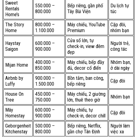
Sweet
550.000 –
Bếp riêng, gần phố
Du lịch tự
Rentals
800.000
Tây Bùi Viện
túc
Home’s
The Story
800.000 –
Máy chiếu, YouTube
Cặp đôi,
Home
1.100.000
Premium
nhóm bạn
Cửa sổ lớn, tự
Haystay
600.000 –
Người trẻ,
check-in, view đêm
Saigon
900.000
công tác
đẹp
400.000 –
Máy chiếu, bếp đầy
Nhóm bạn,
Mijan Home
850.000
đủ, decor cổ điển
ở dài ngày
Airbnb by
900.000 –
Bồn tắm, ban công,
Cặp đôi
Luffy
1.500.000
bếp riêng
House On
450.000 –
Máy chiếu, 2 giường
Nhóm bạn
Tree
750.000
lớn, thuê theo giờ
Mây
600.000 –
Máy chiếu, tự
Cặp đôi
Homestay
900.000
check-in, decor chill
Geborgenheit
500.000 –
Bếp riêng, Netflix,
Người làm
Kitchenstay
800.000
gần chợ Tân Định
việc xa