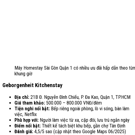
Mây Homestay Sài Gòn Quận 1 có nhiều ưu đãi hấp dẫn theo từ
khung giờ
Geborgenheit Kitchenstay
Địa chỉ:
21B Đ. Nguyễn Đình Chiểu, P. Đa Kao, Quận 1, TP.HCM
Giá tham khảo:
500.000 – 800.000 VNĐ/đêm
Tiện nghi nổi bật:
Bếp riêng ngoài phòng, lò vi sóng, bàn làm
việc, Netflix
Phù hợp với:
Người làm việc từ xa, cặp đôi, lưu trú ngắn ngày
Điểm nổi bật:
Thiết kế tách biệt khu bếp, gần chợ Tân Định
Đánh giá:
4,5/5 sao (cập nhật theo Google Maps 06/2025)