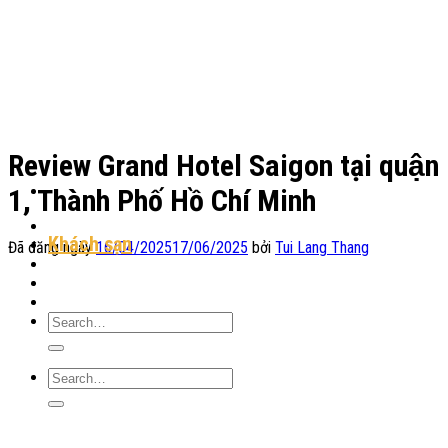
Chuyển
đến
nội
dung
Review Grand Hotel Saigon tại quận
1, Thành Phố Hồ Chí Minh
Địa Điểm Lưu Trú
Khách sạn
Đã đăng ngày
16/04/2025
17/06/2025
bởi
Tui Lang Thang
Homestay
Resort
Tin Tức