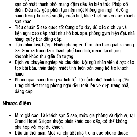
sạn cổ nhất thành phố, mang đậm dấu ấn kiến trúc Pháp cổ
điển. Điều này góp phần tạo nên một không gian nghỉ dưỡng
sang trọng, hoài cổ và đầy cuốn hút, khác biệt so với các khách
sạn khác.
Tiêu chuẩn 5 sao quốc tế: Cung cấp đầy đủ các dịch vụ và
tiện nghi cao cấp nhất như hồ bơi, spa, phòng gym hiện đại, nhà
hàng, quầy bar đẳng cấp.
Tầm nhìn tuyệt đẹp: Nhiều phòng có tầm nhìn bao quát ra sông
Sài Gòn và trung tâm thành phố lung linh, mang lại những
khoảnh khắc thư giãn ấn tượng.
Dịch vụ chuyên nghiệp và chu đáo: Đội ngũ nhân viên được đào
tạo bài bản, thân thiện, nhiệt tình, luôn sẵn sàng hỗ trợ khách
hàng.
Không gian sang trọng và tinh tế: Từ sảnh chờ, hành lang đến
từng chi tiết trong phòng nghỉ đều toát lên vẻ đẹp trang nhã,
đẳng cấp.
Nhược điểm
Mức giá cao: Là khách sạn 5 sao, mức giá phòng và dịch vụ tại
Grand Hotel Saigon thuộc phân khúc cao cấp, có thể không
phù hợp với mọi du khách.
Dấu ấn thời gian: Một vài chi tiết nhỏ trong các phòng thuộc