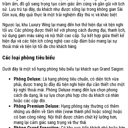
trầm ấm, đồ gỗ sang trọng tạo cảm giác ấm cúng và gần gũi với lịch
sử. Lưu trú tại đây, du khách như được sống lại trong không gian Sài
Gòn xưa, đây quả thực là một trải nghiệm đầy thú vị và khác biệt.
Ngược lại, khu Luxury Wing lại mang đến hơi thở hiện đại và tiện nghi
tối ưu. Các phòng được thiết kế với phong cách đương đại, thanh lịch,
sử dụng gam màu sáng và nội thất cao cấp. Sự kết hợp giữa thiết kế
hiện đại và các tiện ích công nghệ cao cấp đảm bảo mang lại sự
thoải mái và tiện lợi tối đa cho khách hàng.
Các loại phòng tiêu biểu
Dưới đây là một số hạng phòng tiêu biểu tại k
hách sạn Grand Saigon
:
Phòng Deluxe:
Là hạng phòng tiêu chuẩn, có diện tích vừa
phải, được trang bị đầy đủ tiện nghi hiện đại cần thiết cho một
kỳ nghỉ thoải mái. Phòng Deluxe mang đến lựa chọn phong
cách đa dạng, là sự lựa chọn phù hợp cho du khách cá nhân
hoặc các cặp đôi.
Phòng Premium Deluxe:
Hạng phòng này thường có thêm
những ưu điểm về tầm nhìn (view thành phố hoặc sông) hoặc
có ban công riêng. Nội thất được chăm chút kỹ lưỡng hơn,
mang lại cảm giác sang trọng và thư thái.
Phòng Grand Executive:
Có khu vực tiếp khách nhỏ hoặc bàn