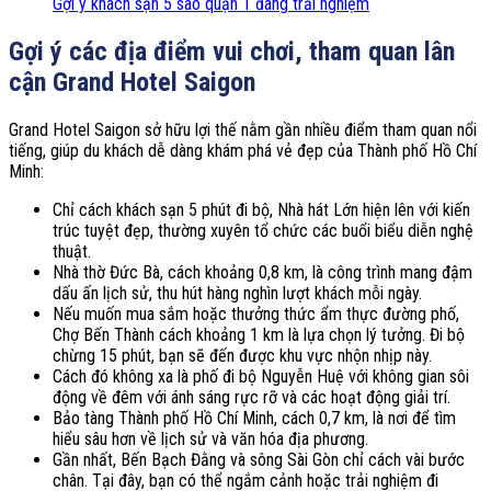
Gợi ý khách sạn 5 sao quận 1 đáng trải nghiệm
Gợi ý các địa điểm vui chơi, tham quan lân
cận Grand Hotel Saigon
Grand Hotel Saigon sở hữu lợi thế nằm gần nhiều điểm tham quan nổi
tiếng, giúp du khách dễ dàng khám phá vẻ đẹp của Thành phố Hồ Chí
Minh:
Chỉ cách khách sạn 5 phút đi bộ, Nhà hát Lớn hiện lên với kiến
trúc tuyệt đẹp, thường xuyên tổ chức các buổi biểu diễn nghệ
thuật.
Nhà thờ Đức Bà, cách khoảng 0,8 km, là công trình mang đậm
dấu ấn lịch sử, thu hút hàng nghìn lượt khách mỗi ngày.
Nếu muốn mua sắm hoặc thưởng thức ẩm thực đường phố,
Chợ Bến Thành cách khoảng 1 km là lựa chọn lý tưởng. Đi bộ
chừng 15 phút, bạn sẽ đến được khu vực nhộn nhịp này.
Cách đó không xa là phố đi bộ Nguyễn Huệ với không gian sôi
động về đêm với ánh sáng rực rỡ và các hoạt động giải trí.
Bảo tàng Thành phố Hồ Chí Minh, cách 0,7 km, là nơi để tìm
hiểu sâu hơn về lịch sử và văn hóa địa phương.
Gần nhất, Bến Bạch Đằng và sông Sài Gòn chỉ cách vài bước
chân. Tại đây, bạn có thể ngắm cảnh hoặc trải nghiệm đi