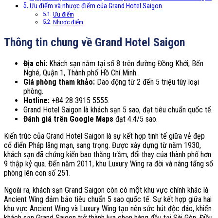
Ưu điểm và nhược điểm của Grand Hotel Saigon
Ưu điểm
Nhược điểm
Thông tin chung về Grand Hotel Saigon
Địa chỉ:
Khách sạn nằm tại số 8 trên đường Đồng Khởi, Bến
Nghé, Quận 1, Thành phố Hồ Chí Minh.
Giá phòng tham khảo:
Dao động từ 2 đến 5 triệu tùy loại
phòng.
Hotline:
+84 28 3915 5555.
Grand Hotel Saigon là khách sạn 5 sao, đạt tiêu chuẩn quốc tế.
Đánh giá trên Google Maps
đạt 4.4/5 sao.
Kiến trúc của Grand Hotel Saigon là sự kết hợp tinh tế giữa vẻ đẹp
cổ điển Pháp lãng mạn, sang trọng. Được xây dựng từ năm 1930,
khách sạn đã chứng kiến bao thăng trầm, đổi thay của thành phố hơn
9 thập kỷ qua. Đến năm 2011, khu Luxury Wing ra đời và nâng tẩng số
phòng lên con số 251.
Ngoài ra, k
hách sạn Grand Saigon
còn có một khu vực chính khác là
Ancient Wing đảm bảo tiêu chuẩn 5 sao quốc tế. Sự kết hợp giữa hai
khu vực Ancient Wing và Luxury Wing tạo nên sức hút độc đáo, khiến
k
hách sạn Grand Saigon
trở thành lựa chọn hàng đầu tại Sài Gòn. Điều