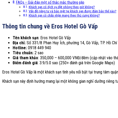
FAQs – Giải đáp một số thắc mắc thường gặp
Khách sạn có dịch vụ đặt phòng theo giờ không?
Vấn đề riêng tư và bảo mật tại khách sạn được đảm bảo thế nào?
Khách sạn có chấp nhận mang theo thú cưng không?
Thông tin chung về Eros Hotel Gò Vấp
Tên khách sạn
: Eros Hotel Gò Vấp
Địa chỉ:
Số 331/8 Phan Huy Ích, phường 14, Gò Vấp, TP. Hồ Chí
Hotline:
0918 449 940
Tiêu chuẩn:
2 sao
Giá tham khảo
: 350,000 – 600,000 VNĐ/đêm (cập nhật vào th
Điểm đánh giá
: 3.9/5.0 sao (250+ đánh giá trên Google Maps)
Eros Hotel Gò Vấp là một khách sạn tình yêu nổi bật tại trung tâm quận
Khách sạn này định hướng mang lại một không gian nghỉ dưỡng riêng tư 