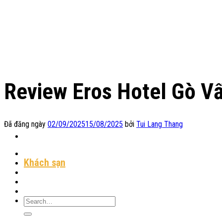
Chuyển
đến
nội
dung
Review Eros Hotel Gò Vấ
Đã đăng ngày
02/09/2025
15/08/2025
bởi
Tui Lang Thang
Địa Điểm Lưu Trú
Khách sạn
Homestay
Resort
Tin Tức