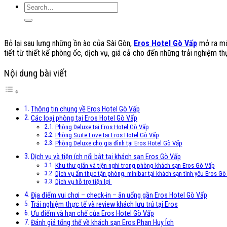
Bỏ lại sau lưng những ồn ào của Sài Gòn,
Eros Hotel Gò Vấp
mở ra một
tiết từ thiết kế phòng ốc, dịch vụ, giá cả cho đến những trải nghiệm t
Nội dung bài viết
Thông tin chung về Eros Hotel Gò Vấp
Các loại phòng tại Eros Hotel Gò Vấp
Phòng Deluxe tại Eros Hotel Gò Vấp
Phòng Suite Love tại Eros Hotel Gò Vấp
Phòng Deluxe cho gia đình tại Eros Hotel Gò Vấp
Dịch vụ và tiện ích nổi bật tại khách sạn Eros Gò Vấp
Khu thư giãn và tiện nghi trong phòng khách sạn Eros Gò Vấp
Dịch vụ ẩm thực tận phòng, minibar tại khách sạn tình yêu Eros Gò
Dịch vụ hỗ trợ tiện lợi
Địa điểm vui chơi – check-in – ăn uống gần Eros Hotel Gò Vấp
Trải nghiệm thực tế và review khách lưu trú tại Eros
Ưu điểm và hạn chế của Eros Hotel Gò Vấp
Đánh giá tổng thể về khách sạn Eros Phan Huy Ích