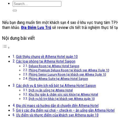
Nếu bạn đang muốn tìm một khách sạn 4 sao ở khu vực trung tâm TP.HCM
tham khảo.
Địa Điểm Lưu Trú
sẽ review chi tiết trải nghiệm thực tế tạ
Nội dung bài viết
Giới thiệu chung về Athena Hotel quận 10
Các loại phòng tại Athena Hotel Saigon
Deluxe Room tại Athena Hotel Saigon
Phòng Premium Deluxe Room tại khách sạn Athena Quận 10
Phòng Senior Luxury Room tại khách sạn Athena Quận 10
Phòng Athena Suite tại Athena Hotel Saigon
Các dịch vụ & tiện ích nổi bật tại Athena Hotel Saigon
Dịch vụ ăn uống tại Athena Hotel
Khu thư giãn & chăm sóc sức khỏe tại Athena Hotel
Dịch vụ hỗ trợ khác tại khách sạn Athena quận 10
Địa chỉ maps và hướng dẫn di chuyển đến Athena Hotel
Gợi ý các địa điểm vui chơi – check-in – ăn uống gần Athena Hotel
Ưu điểm và nhược điểm của khách sạn Athena quận 10