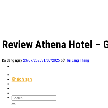
Chuyển
đến
nội
dung
Review Athena Hotel – G
Đã đăng ngày
23/07/2025
31/07/2025
bởi
Tui Lang Thang
Địa Điểm Lưu Trú
Khách sạn
Homestay
Resort
Tin Tức