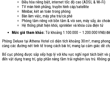
Điều hòa riêng biệt, internet tốc độ cao (ADSL & Wi‑Fi)
TV màn hình phẳng, truyền hình cáp/satellite
Minibar, két an toàn trong phòng
Bàn làm việc, máy pha trà/cà phê
Phòng tắm riêng với bồn tắm & vòi sen, máy sấy, áo choà
Hệ thống phát hiện khói, sprinkler và khóa cửa điện tử
Mức giá tham khảo:
Từ khoảng 1.100.000 – 1.200.000 VNĐ/đ
Phòng Deluxe tại Athena Hotel có diện tích khoảng 30 m², mang phong c
cùng các đường nét tinh tế trong cách bài trí, mang lại cảm giác dễ ch
Bố cục phòng được sắp xếp hợp lý với khu vực nghỉ ngơi tách biệt và g
đến vật dụng trang trí, góp phần nâng tầm trải nghiệm lưu trú. Không gi