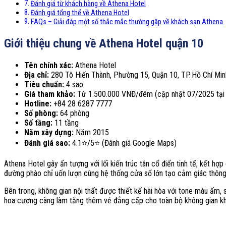
Đánh giá từ khách hàng về Athena Hotel
Đánh giá tổng thể về Athena Hotel
FAQs – Giải đáp một số thắc mắc thường gặp về khách sạn Athena
Giới thiệu chung về Athena Hotel quận 10
Tên chính xác:
Athena Hotel
Địa chỉ:
280 Tô Hiến Thành, Phường 15, Quận 10, TP. Hồ Chí Min
Tiêu chuẩn:
4 sao
Giá tham khảo:
Từ 1.500.000 VNĐ/đêm (cập nhật 07/2025 tại
Hotline:
+84 28 6287 7777
Số phòng:
64 phòng
Số tầng:
11 tầng
Năm xây dựng:
Năm 2015
Đánh giá sao:
4.1⭐/5⭐ (Đánh giá Google Maps)
Athena Hotel gây ấn tượng với lối kiến trúc tân cổ điển tinh tế, kết hợ
đường phào chỉ uốn lượn cùng hệ thống cửa sổ lớn tạo cảm giác thôn
Bên trong, không gian nội thất được thiết kế hài hòa với tone màu ấm, 
hoa cương càng làm tăng thêm vẻ đẳng cấp cho toàn bộ không gian kh