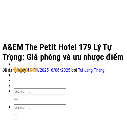
Chuyển
đến
nội
dung
A&EM The Petit Hotel 179 Lý Tự
Trọng: Giá phòng và ưu nhược điểm
Địa Điểm Lưu Trú
Khách sạn
Đã đăng ngày
11/04/2025
16/06/2025
bởi
Tui Lang Thang
Homestay
Resort
Tin Tức