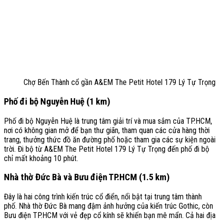
Chợ Bến Thành cổ gần A&EM The Petit Hotel 179 Lý Tự Trọng
Phố đi bộ Nguyễn Huệ (1 km)
Phố đi bộ Nguyễn Huệ là trung tâm giải trí và mua sắm của TP.HCM,
nơi có không gian mở để bạn thư giãn, tham quan các cửa hàng thời
trang, thưởng thức đồ ăn đường phố hoặc tham gia các sự kiện ngoài
trời. Đi bộ từ A&EM The Petit Hotel 179 Lý Tự Trọng đến phố đi bộ
chỉ mất khoảng 10 phút.
Nhà thờ Đức Bà và Bưu điện TP.HCM (1.5 km)
Đây là hai công trình kiến trúc cổ điển, nổi bật tại trung tâm thành
phố. Nhà thờ Đức Bà mang đậm ảnh hưởng của kiến trúc Gothic, còn
Bưu điện TP.HCM với vẻ đẹp cổ kính sẽ khiến bạn mê mẩn. Cả hai địa