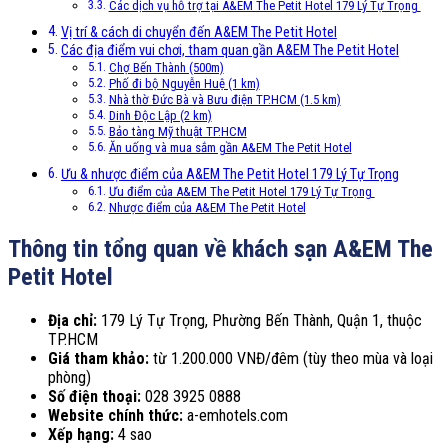
Các dịch vụ hỗ trợ tại A&EM The Petit Hotel 179 Lý Tự Trọng
Vị trí & cách di chuyển đến A&EM The Petit Hotel
Các địa điểm vui chơi, tham quan gần A&EM The Petit Hotel
Chợ Bến Thành (500m)
Phố đi bộ Nguyễn Huệ (1 km)
Nhà thờ Đức Bà và Bưu điện TP.HCM (1.5 km)
Dinh Độc Lập (2 km)
Bảo tàng Mỹ thuật TP.HCM
Ăn uống và mua sắm gần A&EM The Petit Hotel
Ưu & nhược điểm của A&EM The Petit Hotel 179 Lý Tự Trọng
Ưu điểm của A&EM The Petit Hotel 179 Lý Tự Trọng
Nhược điểm của A&EM The Petit Hotel
Thông tin tổng quan về khách sạn A&EM The
Petit Hotel
Địa chỉ:
179 Lý Tự Trọng, Phường Bến Thành, Quận 1, thuộc
TP.HCM
Giá tham khảo:
từ 1.200.000 VNĐ/đêm (tùy theo mùa và loại
phòng)
Số điện thoại:
028 3925 0888
Website chính thức:
a-emhotels.com
Xếp hạng:
4 sao