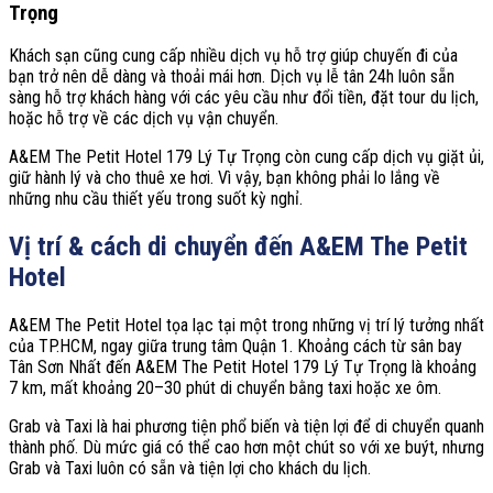
Trọng
Khách sạn cũng cung cấp nhiều dịch vụ hỗ trợ giúp chuyến đi của
bạn trở nên dễ dàng và thoải mái hơn. Dịch vụ lễ tân 24h luôn sẵn
sàng hỗ trợ khách hàng với các yêu cầu như đổi tiền, đặt tour du lịch,
hoặc hỗ trợ về các dịch vụ vận chuyển.
A&EM The Petit Hotel 179 Lý Tự Trọng còn cung cấp dịch vụ giặt ủi,
giữ hành lý và cho thuê xe hơi. Vì vậy, bạn không phải lo lắng về
những nhu cầu thiết yếu trong suốt kỳ nghỉ.
Vị trí & cách di chuyển đến A&EM The Petit
Hotel
A&EM The Petit Hotel tọa lạc tại một trong những vị trí lý tưởng nhất
của TP.HCM, ngay giữa trung tâm Quận 1. Khoảng cách từ sân bay
Tân Sơn Nhất đến A&EM The Petit Hotel 179 Lý Tự Trọng là khoảng
7 km, mất khoảng 20–30 phút di chuyển bằng taxi hoặc xe ôm.
Grab và Taxi là hai phương tiện phổ biến và tiện lợi để di chuyển quanh
thành phố. Dù mức giá có thể cao hơn một chút so với xe buýt, nhưng
Grab và Taxi luôn có sẵn và tiện lợi cho khách du lịch.