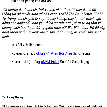
giá book phòng khá đắt đỏ
Với những đánh giá chi tiết và góc nhìn thực tế, bạn đã có đủ
thông tin để quyết định có nên chọn A&EM The Petit Hotel 179 Lý
Tự Trọng cho chuyến đi sắp tới hay không. Đây là một khách sạn
đáng cân nhắc nếu bạn yêu thích sự tiện nghi, vị trí trung tâm và
phong cách boutique. Đừng quên theo dõi Địa Điểm Lưu Trú để cập
nhật thêm nhiều review khách sạn chất lượng, bí quyết săn deal
nhé!
>> >Bài viết liên quan:
Review Chi Tiết
A&Em 44 Phan Bội Châu
Sang Trọng
Khám phá hệ thống
A&EM Hotel
Sài Gòn Sang Trọng
Tui Lang Thang
Chào mừng bạn đến với Địa Điểm Lưu Trú – nơi tổng hợp và chia sẻ